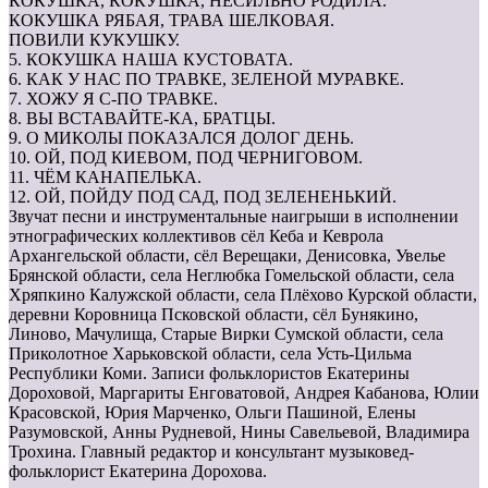
КОКУШКА, КОКУШКА, НЕСИЛЬНО РОДИЛА.
КОКУШКА РЯБАЯ, ТРАВА ШЕЛКОВАЯ.
ПОВИЛИ КУКУШКУ.
5. КОКУШКА НАША КУСТОВАТА.
6. КАК У НАС ПО ТРАВКЕ, ЗЕЛЕНОЙ МУРАВКЕ.
7. ХОЖУ Я С-ПО ТРАВКЕ.
8. ВЫ ВСТАВАЙТЕ-КА, БРАТЦЫ.
9. О МИКОЛЫ ПОКАЗАЛСЯ ДОЛОГ ДЕНЬ.
10. ОЙ, ПОД КИЕВОМ, ПОД ЧЕРНИГОВОМ.
11. ЧЁМ КАНАПЕЛЬКА.
12. ОЙ, ПОЙДУ ПОД САД, ПОД ЗЕЛЕНЕНЬКИЙ.
Звучат песни и инструментальные наигрыши в исполнении
этнографических коллективов сёл Кеба и Кеврола
Архангельской области, сёл Верещаки, Денисовка, Увелье
Брянской области, села Неглюбка Гомельской области, села
Хряпкино Калужской области, села Плёхово Курской области,
деревни Коровница Псковской области, сёл Бунякино,
Линово, Мачулища, Старые Вирки Сумской области, села
Приколотное Харьковской области, села Усть-Цильма
Республики Коми. Записи фольклористов Екатерины
Дороховой, Маргариты Енговатовой, Андрея Кабанова, Юлии
Красовской, Юрия Марченко, Ольги Пашиной, Елены
Разумовской, Анны Рудневой, Нины Савельевой, Владимира
Трохина. Главный редактор и консультант музыковед-
фольклорист Екатерина Дорохова.