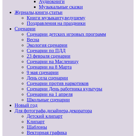
Аудиокниги
Музыкальные сказки
Журналы,книги,статьи
Книги музыканту,ведущему
Поздравления на праздники
Сценарии
Сценарии детских игровых программ
Весна
Экология сценарии
Сценарии по ПДД
23 февраля сценарии
Сценарии на Масленицу
Сценарии на 8 Марта
9 мая сценарии
День села сценарии
Сценарии против наркотиков
Сценарии День работника культуры
Сценарии на 1 апреля
Школьные сценарии
Новый год
Для фотографа,дизайнера,декоратора
Детский клипарт
Клипарт
Шаблоны
Векторная графика