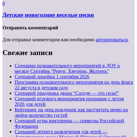
0
Детские новогодние веселые песни
Отправить комментарий
Для отправки комментария вам необходимо
авторизоваться
.
Свежие записи
Сценарии познавательного мероприятий в ДОУ о
месяце Сентябрь “Ревун, Хмурень, Желтень”
Cценарий линейки 1 сентября 2026
Программа познавательного мероприятия на день флага
22 августа в детском саду
Сценарий праздника двора “Соседи — это сила!”
Сценарий игрового мероприятия прощание с летом
2026 для детей
Кейтеринг на день рождения: как рассчитать меню на
любое количество гостей
Сценарий игры викторины — символы Российской
Федерации
Сценарий летнего развлечения для детей —