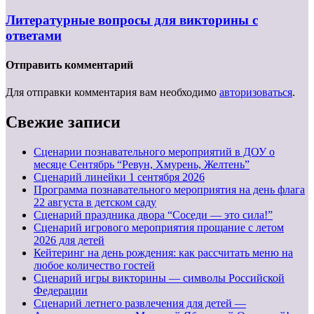
Литературные вопросы для викторины с
ответами
Отправить комментарий
Для отправки комментария вам необходимо
авторизоваться
.
Свежие записи
Сценарии познавательного мероприятий в ДОУ о
месяце Сентябрь “Ревун, Хмурень, Желтень”
Cценарий линейки 1 сентября 2026
Программа познавательного мероприятия на день флага
22 августа в детском саду
Сценарий праздника двора “Соседи — это сила!”
Сценарий игрового мероприятия прощание с летом
2026 для детей
Кейтеринг на день рождения: как рассчитать меню на
любое количество гостей
Сценарий игры викторины — символы Российской
Федерации
Сценарий летнего развлечения для детей —