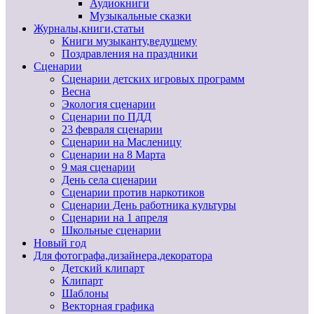
Аудиокниги
Музыкальные сказки
Журналы,книги,статьи
Книги музыканту,ведущему
Поздравления на праздники
Сценарии
Сценарии детских игровых программ
Весна
Экология сценарии
Сценарии по ПДД
23 февраля сценарии
Сценарии на Масленицу
Сценарии на 8 Марта
9 мая сценарии
День села сценарии
Сценарии против наркотиков
Сценарии День работника культуры
Сценарии на 1 апреля
Школьные сценарии
Новый год
Для фотографа,дизайнера,декоратора
Детский клипарт
Клипарт
Шаблоны
Векторная графика