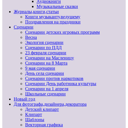
Аудиокниги
Музыкальные сказки
Журналы,книги,статьи
Книги музыканту,ведущему
Поздравления на праздники
Сценарии
Сценарии детских игровых программ
Весна
Экология сценарии
Сценарии по ПДД
23 февраля сценарии
Сценарии на Масленицу
Сценарии на 8 Марта
9 мая сценарии
День села сценарии
Сценарии против наркотиков
Сценарии День работника культуры
Сценарии на 1 апреля
Школьные сценарии
Новый год
Для фотографа,дизайнера,декоратора
Детский клипарт
Клипарт
Шаблоны
Векторная графика