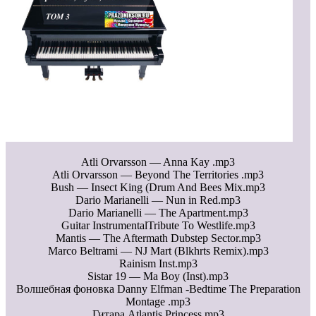
Atli Orvarsson — Anna Kay .mp3
Atli Orvarsson — Beyond The Territories .mp3
Bush — Insect King (Drum And Bees Mix.mp3
Dario Marianelli — Nun in Red.mp3
Dario Marianelli — The Apartment.mp3
Guitar InstrumentalTribute To Westlife.mp3
Mantis — The Aftermath Dubstep Sector.mp3
Marco Beltrami — NJ Mart (Blkhrts Remix).mp3
Rainism Inst.mp3
Sistar 19 — Ma Boy (Inst).mp3
Волшебная фоновка Danny Elfman -Bedtime The Preparation
Montage .mp3
Гитара Atlantis Princess.mp3