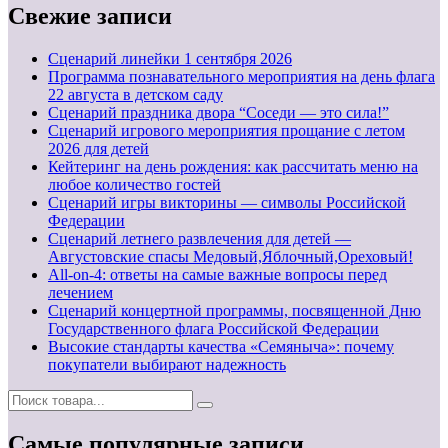
Свежие записи
Cценарий линейки 1 сентября 2026
Программа познавательного мероприятия на день флага
22 августа в детском саду
Сценарий праздника двора “Соседи — это сила!”
Сценарий игрового мероприятия прощание с летом
2026 для детей
Кейтеринг на день рождения: как рассчитать меню на
любое количество гостей
Сценарий игры викторины — символы Российской
Федерации
Сценарий летнего развлечения для детей —
Августовские спасы Медовый,Яблочный,Ореховый!
All-on-4: ответы на самые важные вопросы перед
лечением
Сценарий концертной программы, посвященной Дню
Государственного флага Российской Федерации
Высокие стандарты качества «Семяныча»: почему
покупатели выбирают надежность
Самые популярные записи