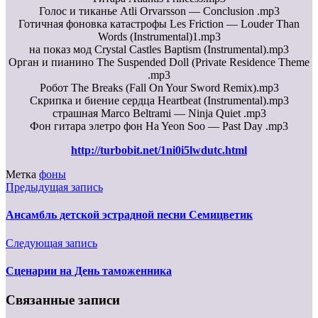
Голос и тиканье Atli Orvarsson — Conclusion .mp3
Готичная фоновка катастрофы Les Friction — Louder Than
Words (Instrumental)1.mp3
на показ мод Crystal Castles Baptism (Instrumental).mp3
Орган и пианино The Suspended Doll (Private Residence Theme
.mp3
Робот The Breaks (Fall On Your Sword Remix).mp3
Скрипка и биение сердца Heartbeat (Instrumental).mp3
страшная Marco Beltrami — Ninja Quiet .mp3
Фон гитара элетро фон Ha Yeon Soo — Past Day .mp3
http://turbobit.net/1ni0i5lwdutc.html
Метка
фоны
Предыдущая запись
Ансамбль детской эстрадной песни Семицветик
Следующая запись
Сценарии на День таможенника
Связанные записи