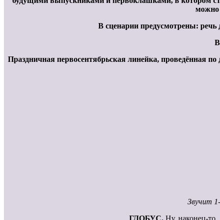
будущими выпускниками и первоклашками, в котором ст
можно 
В сценарии предусмотрены: речь 
В
Праздничная первосентябрьская линейка, проведённая по 
Звучит 1-
ГЛОБУС.
Ну, наконец-то,