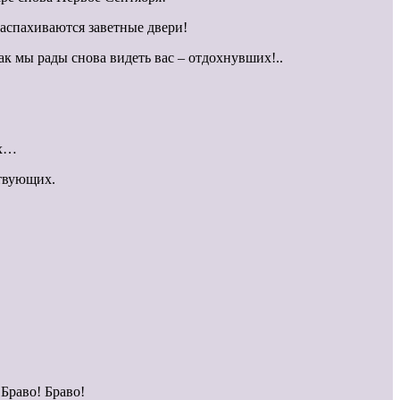
распахиваются заветные двери!
к мы рады снова видеть вас – отдохнувших!..
ах…
ствующих.
.
Браво! Браво!