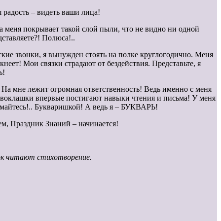
я радость – видеть ваши лица!
та меня покрывает такой слой пыли, что не видно ни одной
ставляете?! Полюса!..
ские звонки, я вынужден стоять на полке круглогодично. Меня
кнеет! Мои связки страдают от бездействия. Представьте, я
ь!
! На мне лежит огромная ответственность! Ведь именно с меня
рвоклашки впервые постигают навыки чтения и письма! У меня
умайтесь!.. Букваришкой! А ведь я – БУКВАРЬ!
тем, Праздник Знаний – начинается!
нок читают стихотворение.