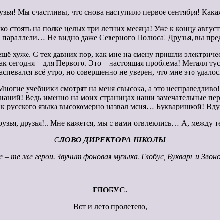
рузья! Мы счастливы, что снова наступило первое сентября! Кака
око стоять на полке целых три летних месяца! Уже к концу авгус
м параллели… Не видно даже Северного Полюса! Друзья, вы пред
ещё хуже. С тех давних пор, как мне на смену пришли электриче
ак сегодня – для Первого. Это – настоящая проблема! Металл тус
аспевался всё утро, но совершенно не уверен, что мне это удалос
Многие учебники смотрят на меня свысока, а это несправедливо
Знаний! Ведь именно на моих страницах наши замечательные пе
бник русского языка высокомерно назвал меня… Букваришкой! Вд
Друзья, друзья!.. Мне кажется, мы с вами отвлеклись… А, между 
СЛОВО ДИРЕКТОРА ШКОЛЫ
е – те же герои. Звучит фоновая музыка. Глобус, Букварь и Зво
ГЛОБУС.
Вот и лето пролетело,