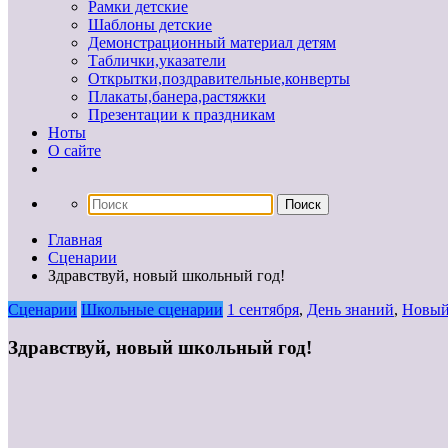
Рамки детские
Шаблоны детские
Демонстрационный материал детям
Таблички,указатели
Открытки,поздравительные,конверты
Плакаты,банера,растяжки
Презентации к праздникам
Ноты
О сайте
Главная
Сценарии
Здравствуй, новый школьный год!
Сценарии
Школьные сценарии
1 сентября
,
День знаний
,
Новый
Здравствуй, новый школьный год!