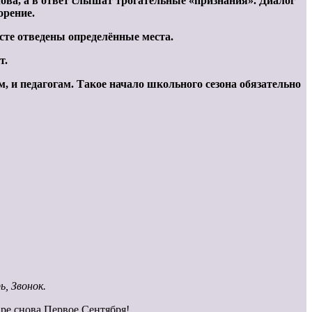
а, а в ответ слышат трогательные «признания». Диалог
орение.
сте отведены определённые места.
т.
 и педагогам. Такое начало школьного сезона обязательно
ь, Звонок.
аре снова Первое Сентября!