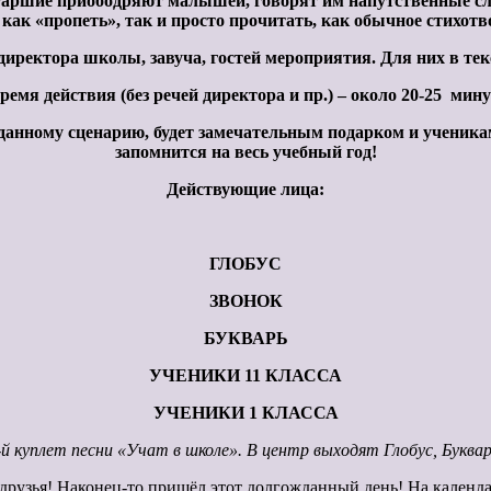
аршие приободряют малышей, говорят им напутственные слов
как «пропеть», так и просто прочитать, как обычное стихотв
директора школы, завуча, гостей мероприятия. Для них в тек
ремя действия (без речей директора и пр.) – около 20-25 мину
данному сценарию, будет замечательным подарком и ученикам,
запомнится на весь учебный год!
Действующие лица:
ГЛОБУС
ЗВОНОК
БУКВАРЬ
УЧЕНИКИ 11 КЛАССА
УЧЕНИКИ 1 КЛАССА
й куплет песни «Учат в школе». В центр выходят Глобус, Буквар
 друзья! Наконец-то пришёл этот долгожданный день! На календ