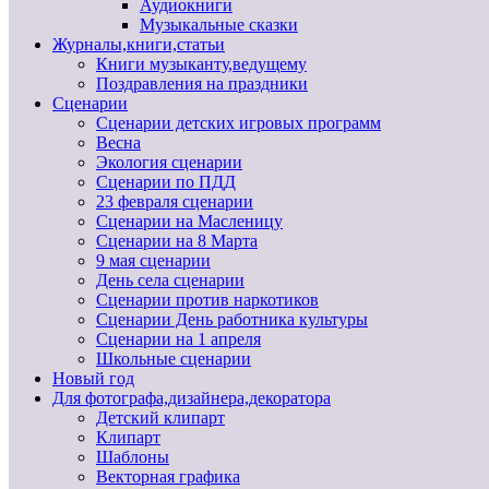
Аудиокниги
Музыкальные сказки
Журналы,книги,статьи
Книги музыканту,ведущему
Поздравления на праздники
Сценарии
Сценарии детских игровых программ
Весна
Экология сценарии
Сценарии по ПДД
23 февраля сценарии
Сценарии на Масленицу
Сценарии на 8 Марта
9 мая сценарии
День села сценарии
Сценарии против наркотиков
Сценарии День работника культуры
Сценарии на 1 апреля
Школьные сценарии
Новый год
Для фотографа,дизайнера,декоратора
Детский клипарт
Клипарт
Шаблоны
Векторная графика