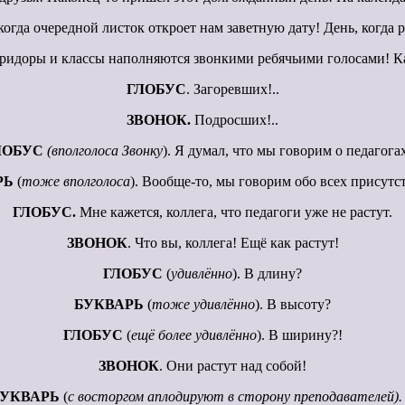
когда очередной листок откроет нам заветную дату! День, когда 
коридоры и классы наполняются звонкими ребячьими голосами! Ка
ГЛОБУС
. Загоревших!..
ЗВОНОК.
Подросших!..
ЛОБУС
(вполголоса Звонку
). Я думал, что мы говорим о педагог
РЬ
(
тоже вполголоса
). Вообще-то, мы говорим обо всех присут
ГЛОБУС.
Мне кажется, коллега, что педагоги уже не растут.
ЗВОНОК
. Что вы, коллега! Ещё как растут!
ГЛОБУС
(
удивлённо
). В длину?
БУКВАРЬ
(
тоже удивлённо
). В высоту?
ГЛОБУС
(
ещё более удивлённо
). В ширину?!
ЗВОНОК
. Они растут над собой!
БУКВАРЬ
(
с восторгом аплодируют в сторону преподавателей)