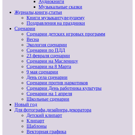
Аудиокниги
Музыкальные сказки
Журналы,книги,статьи
Книги музыканту,ведущему
Поздравления на праздники
Сценарии
Сценарии детских игровых программ
Весна
Экология сценарии
Сценарии по ПДД
23 февраля сценарии
Сценарии на Масленицу
Сценарии на 8 Марта
9 мая сценарии
День села сценарии
Сценарии против наркотиков
Сценарии День работника культуры
Сценарии на 1 апреля
Школьные сценарии
Новый год
Для фотографа,дизайнера,декоратора
Детский клипарт
Клипарт
Шаблоны
Векторная графика