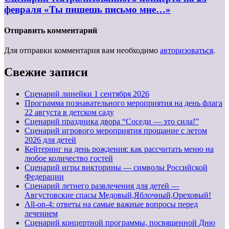
февраля «Ты пишешь письмо мне…»
Отправить комментарий
Для отправки комментария вам необходимо
авторизоваться
.
Свежие записи
Cценарий линейки 1 сентября 2026
Программа познавательного мероприятия на день флага
22 августа в детском саду
Сценарий праздника двора “Соседи — это сила!”
Сценарий игрового мероприятия прощание с летом
2026 для детей
Кейтеринг на день рождения: как рассчитать меню на
любое количество гостей
Сценарий игры викторины — символы Российской
Федерации
Сценарий летнего развлечения для детей —
Августовские спасы Медовый,Яблочный,Ореховый!
All-on-4: ответы на самые важные вопросы перед
лечением
Сценарий концертной программы, посвященной Дню