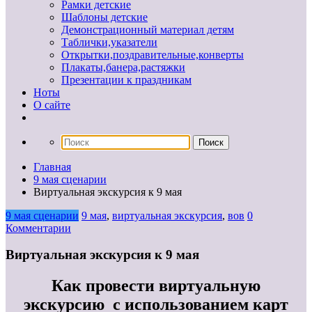
Рамки детские
Шаблоны детские
Демонстрационный материал детям
Таблички,указатели
Открытки,поздравительные,конверты
Плакаты,банера,растяжки
Презентации к праздникам
Ноты
О сайте
Главная
9 мая сценарии
Виртуальная экскурсия к 9 мая
9 мая сценарии
9 мая
,
виртуальная экскурсия
,
вов
0
Комментарии
Виртуальная экскурсия к 9 мая
Как провести виртуальную
экскурсию
с использованием карт