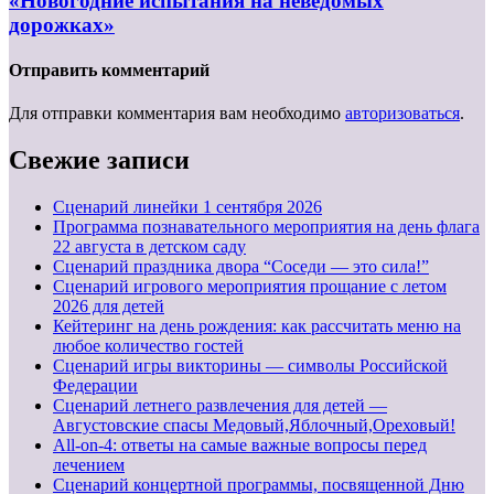
«Новогодние испытания на неведомых
дорожках»
Отправить комментарий
Для отправки комментария вам необходимо
авторизоваться
.
Свежие записи
Cценарий линейки 1 сентября 2026
Программа познавательного мероприятия на день флага
22 августа в детском саду
Сценарий праздника двора “Соседи — это сила!”
Сценарий игрового мероприятия прощание с летом
2026 для детей
Кейтеринг на день рождения: как рассчитать меню на
любое количество гостей
Сценарий игры викторины — символы Российской
Федерации
Сценарий летнего развлечения для детей —
Августовские спасы Медовый,Яблочный,Ореховый!
All-on-4: ответы на самые важные вопросы перед
лечением
Сценарий концертной программы, посвященной Дню