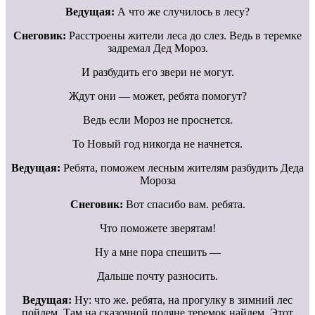
Ведущая:
А что же случилось в лесу?
Снеговик:
Расстроены жители леса до слез. Ведь в теремке
задремал Дед Мороз.
И разбудить его звери не могут.
Ждут они — может, ребята помогут?
Ведь если Мороз не проснется.
То Новый год никогда не начнется.
Ведущая:
Ребята, поможем лесным жителям разбудить Деда
Мороза
Снеговик:
Вот спасибо вам. ребята.
Что поможете зверятам!
Ну а мне пора спешить —
Дальше почту разносить.
Ведущая:
Ну: что же. ребята, на прогулку в зимний лес
пойдем. Там на сказочной поляне теремок найдем. Этот