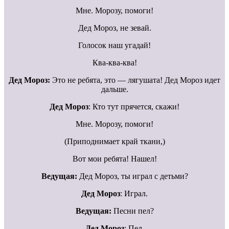
Мне. Морозу, помоги!
Дед Мороз, не зевай.
Голосок наш угадай!
Ква-ква-ква!
Дед Мороз:
Это не ребята, это — лягушата! Дед Мороз идет
дальше.
Дед Мороз
: Кто тут прячется, скажи!
Мне. Морозу, помоги!
(Приподнимает край ткани,)
Вот мои ребята! Нашел!
Ведущая:
Дед Мороз, ты играл с детьми?
Дед Мороз
: Играл.
Ведущая:
Песни пел?
Дед Мороз
: Пел.