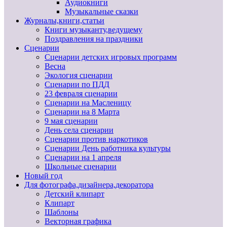
Аудиокниги
Музыкальные сказки
Журналы,книги,статьи
Книги музыканту,ведущему
Поздравления на праздники
Сценарии
Сценарии детских игровых программ
Весна
Экология сценарии
Сценарии по ПДД
23 февраля сценарии
Сценарии на Масленицу
Сценарии на 8 Марта
9 мая сценарии
День села сценарии
Сценарии против наркотиков
Сценарии День работника культуры
Сценарии на 1 апреля
Школьные сценарии
Новый год
Для фотографа,дизайнера,декоратора
Детский клипарт
Клипарт
Шаблоны
Векторная графика