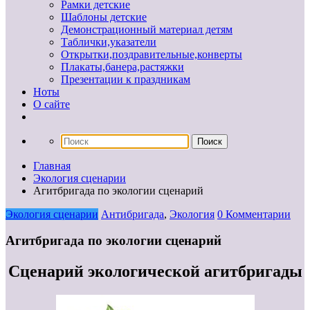
Рамки детские
Шаблоны детские
Демонстрационный материал детям
Таблички,указатели
Открытки,поздравительные,конверты
Плакаты,банера,растяжки
Презентации к праздникам
Ноты
О сайте
Главная
Экология сценарии
Агитбригада по экологии сценарий
Экология сценарии
Антибригада
,
Экология
0 Комментарии
Агитбригада по экологии сценарий
Сценарий экологической агитбригады