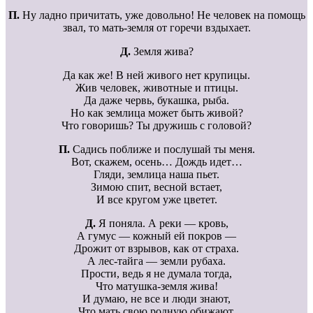
П.
Ну ладно причитать, уже довольно! Не человек на помощь
звал, то мать-земля от горечи вздыхает.
Д.
Земля жива?
Да как же! В ней живого нет крупицы.
Жив человек, животные и птицы.
Да даже червь, букашка, рыба.
Но как землица может быть живой?
Что говоришь? Ты дружишь с головой?
П.
Садись поближе и послушай ты меня.
Вот, скажем, осень… Дождь идет…
Гляди, землица наша пьет.
Зимою спит, весной встает,
И все кругом уже цветет.
Д.
Я поняла. А реки — кровь,
А гумус — кожный ей покров —
Дрожит от взрывов, как от страха.
А лес-тайга — земли рубаха.
Прости, ведь я не думала тогда,
Что матушка-земля жива!
И думаю, не все и люди знают,
Что мать свою родную обижают.