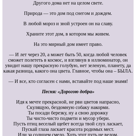
Другого дома нет на целом свете.
Природа — это дом под снегом и дождем.
В любой мороз и зной устроен он на славу.
Храните этот дом, в котором мы живем.
На это мирный дом имеет право.
— И лет через 20, а может быть 50, когда любой человек
сможет полететь в космос, и взглянув в иллюминатор, он
увидит нашу прекрасную голубую, нет зеленую, планету, да
какая разница, какого она цвета. Главное, чтобы она – БЫЛА.
— И все, кто согласен с нами, вставайте под наше знамя!
Песня: «Дорогою добра»
Идя к мечте прекрасной, не рви цветов напрасно,
Скулящую, бездомную собаку накорми.
Ты посади березку, ну а свою дорожку
Ты чисто-чисто подмети и мусор убери.
Пусть птиц веселый щебет всегда твой слух ласкает,
Пускай глаза ласкает красота родимых мест.
Иди за солнцем смело. Хоть этот путь не ведом.