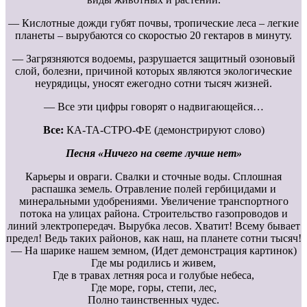
— Кислотные дожди губят почвы, тропические леса – легкие
планеты – вырубаются со скоростью 20 гектаров в минуту.
— Загрязняются водоемы, разрушается защитный озоновый
слой, болезни, причиной которых являются экологические
неурядицы, уносят ежегодно сотни тысяч жизней.
— Все эти цифры говорят о надвигающейся…
Все:
КА-ТА-СТРО-ФЕ (демонстрируют слово)
Песня «Ничего на свете лучше нет»
Карьеры и овраги. Свалки и сточные воды. Сплошная
распашка земель. Отравление полей гербицидами и
минеральными удобрениями. Увеличение транспортного
потока на улицах района. Строительство газопроводов и
линий электропередач. Вырубка лесов. Хватит! Всему бывает
предел! Ведь таких районов, как наш, на планете сотни тысяч!
— На шарике нашем земном, (Идет демонстрация картинок)
Где мы родились и живем,
Где в травах летняя роса и голубые небеса,
Где море, горы, степи, лес,
Полно таинственных чудес.