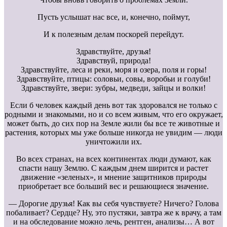
Пусть услышат нас все, и, конечно, поймут,
И к полезным делам поскорей перейдут.
Здравствуйте, друзья!
Здравствуй, природа!
Здравствуйте, леса и реки, моря и озера, поля и горы!
Здравствуйте, птицы: соловьи, совы, воробьи и голуби!
Здравствуйте, звери: зубры, медведи, зайцы и волки!
Если б человек каждый день вот так здоровался не только с
родными и знакомыми, но и со всем живым, что его окружает,
может быть, до сих пор на Земле жили бы все те животные и
растения, которых мы уже больше никогда не увидим — люди
уничтожили их.
Во всех странах, на всех континентах люди думают, как
спасти нашу Землю. С каждым днем ширится и растет
движение «зеленых», и мнение защитников природы
приобретает все больший вес и решающиеся значение.
— Дорогие друзья! Как вы себя чувствуете? Ничего? Голова
побаливает? Сердце? Ну, это пустяки, завтра же к врачу, а там
и на обследование можно лечь, рентген, анализы… А вот