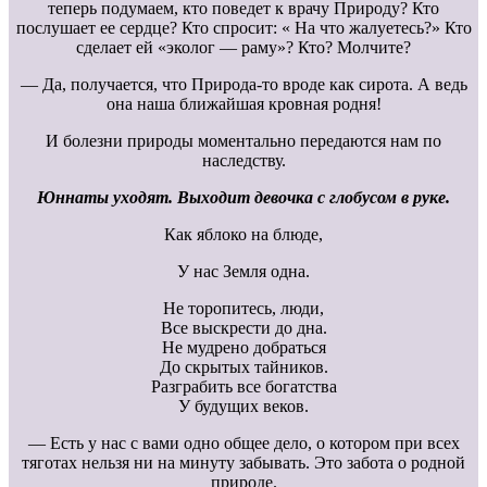
теперь подумаем, кто поведет к врачу Природу? Кто
послушает ее сердце? Кто спросит: « На что жалуетесь?» Кто
сделает ей «эколог — раму»? Кто? Молчите?
— Да, получается, что Природа-то вроде как сирота. А ведь
она наша ближайшая кровная родня!
И болезни природы моментально передаются нам по
наследству.
Юннаты уходят. Выходит девочка с глобусом в руке.
Как яблоко на блюде,
У нас Земля одна.
Не торопитесь, люди,
Все выскрести до дна.
Не мудрено добраться
До скрытых тайников.
Разграбить все богатства
У будущих веков.
— Есть у нас с вами одно общее дело, о котором при всех
тяготах нельзя ни на минуту забывать. Это забота о родной
природе.