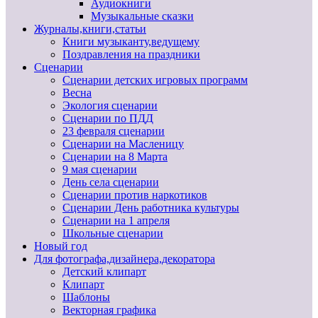
Аудиокниги
Музыкальные сказки
Журналы,книги,статьи
Книги музыканту,ведущему
Поздравления на праздники
Сценарии
Сценарии детских игровых программ
Весна
Экология сценарии
Сценарии по ПДД
23 февраля сценарии
Сценарии на Масленицу
Сценарии на 8 Марта
9 мая сценарии
День села сценарии
Сценарии против наркотиков
Сценарии День работника культуры
Сценарии на 1 апреля
Школьные сценарии
Новый год
Для фотографа,дизайнера,декоратора
Детский клипарт
Клипарт
Шаблоны
Векторная графика