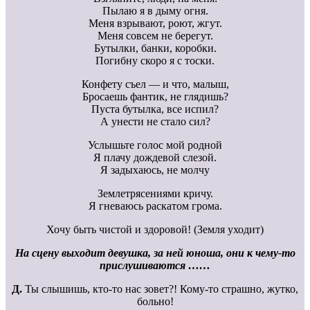
Пылаю я в дыму огня.
Меня взрывают, роют, жгут.
Меня совсем не берегут.
Бутылки, банки, коробки.
Погибну скоро я с тоски.
Конфету съел — и что, малыш,
Бросаешь фантик, не глядишь?
Пуста бутылка, все испил?
А унести не стало сил?
Услышьте голос мой родной
Я плачу дождевой слезой.
Я задыхаюсь, не молчу
Землетрясениями кричу.
Я гневаюсь раскатом грома.
Хочу быть чистой и здоровой! (Земля уходит)
На сцену выходит девушка, за ней юноша, они к чему-то
прислушиваются ……
Д.
Ты слышишь, кто-то нас зовет?! Кому-то страшно, жутко,
больно!