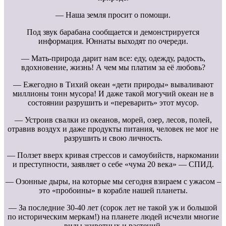
— Наша земля просит о помощи.
Под звук барабана сообщается и демонстрируется
информация. Юннаты выходят по очереди.
— Мать-природа дарит нам все: еду, одежду, радость,
вдохновение, жизнь! А чем мы платим за её любовь?
— Ежегодно в Тихий океан «дети природы» вываливают
миллионы тонн мусора! И даже такой могучий океан не в
состоянии разрушить и «переварить» этот мусор.
— Устроив свалки из океанов, морей, озер, лесов, полей,
отравив воздух и даже продукты питания, человек не мог не
разрушить и свою личность.
— Ползет вверх кривая стрессов и самоубийств, наркомании
и преступности, заявляет о себе «чума 20 века» — СПИД.
— Озонные дыры, на которые мы сегодня взираем с ужасом –
это «пробоины» в корабле нашей планеты.
— За последние 30-40 лет (сорок лет не такой уж и большой
по историческим меркам!) на планете людей исчезли многие
виды животных и растений.