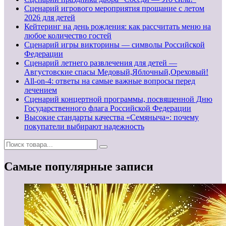
Сценарий игрового мероприятия прощание с летом
2026 для детей
Кейтеринг на день рождения: как рассчитать меню на
любое количество гостей
Сценарий игры викторины — символы Российской
Федерации
Сценарий летнего развлечения для детей —
Августовские спасы Медовый,Яблочный,Ореховый!
All-on-4: ответы на самые важные вопросы перед
лечением
Сценарий концертной программы, посвященной Дню
Государственного флага Российской Федерации
Высокие стандарты качества «Семяныча»: почему
покупатели выбирают надежность
Самые популярные записи