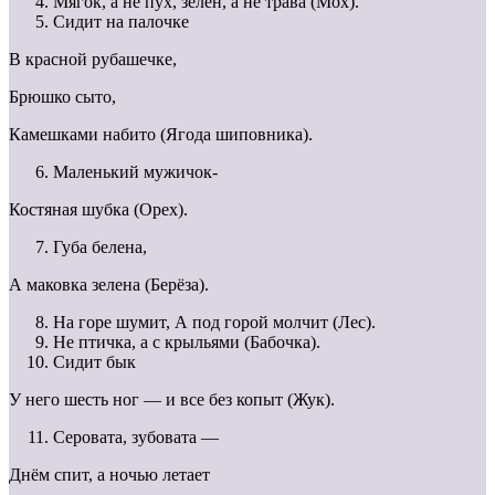
Мягок, а не пух, зелен, а не трава (Мох).
Сидит на палочке
В красной рубашечке,
Брюшко сыто,
Камешками набито (Ягода шиповника).
Маленький мужичок-
Костяная шубка (Орех).
Губа белена,
А маковка зелена (Берёза).
На горе шумит, А под горой молчит (Лес).
Не птичка, а с крыльями (Бабочка).
Сидит бык
У него шесть ног — и все без копыт (Жук).
Серовата, зубовата —
Днём спит, а ночью летает