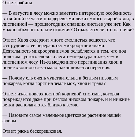
Ответ: рябина.
— В августе в лесу можно заметить интересную особенность
в хвойной ее части под деревьями лежит много старой хвои, в
лиственной — прошлогодних опавших листьев уже нет. Как
можно объяснить такие отличия? Отражается ли это на почве?
Ответ: Хвоя содержит много смолистых веществ, что
«затрудняет» её переработку микроорганизмами.
Деятельность микроорганизмов ослабляется и тем, что под
пологом густого елового леса температура ниже, чем в
лиственном лесу. Из-за медленного перегнивания хвои в
почве хвойного леса мало накапливается перегноя.
— Почему ель очень чувствительна к беглым низовым
пожарам, когда горят на земле мох, хвоя и трава?
Ответ: из-за поверхностной корневой системы, которая
повреждается даже при беглом низовом пожаре, и и нижние
ветки располагаются близко к земле.
— Назовите самое маленькое цветковое растение нашей
флоры.
Ответ: ряска бескорешковая.