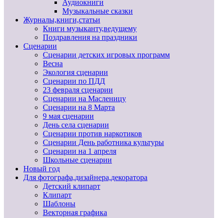
Аудиокниги
Музыкальные сказки
Журналы,книги,статьи
Книги музыканту,ведущему
Поздравления на праздники
Сценарии
Сценарии детских игровых программ
Весна
Экология сценарии
Сценарии по ПДД
23 февраля сценарии
Сценарии на Масленицу
Сценарии на 8 Марта
9 мая сценарии
День села сценарии
Сценарии против наркотиков
Сценарии День работника культуры
Сценарии на 1 апреля
Школьные сценарии
Новый год
Для фотографа,дизайнера,декоратора
Детский клипарт
Клипарт
Шаблоны
Векторная графика