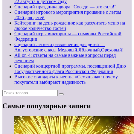
22 августа в детском саду
Сценарий праздника двора “Соседи — это сила!”
Сценарий игрового мероприятия прощание с летом
2026 для детей
Кейтеринг на день рождения: как рассчитать меню на
любое количество гостей
Сценарий игры викторины — символы Российской
Федерации
Сценарий летнего развлечения для детей —
Августовские спасы Медовый,Яблочный,Ореховый!
All-on-4: ответы на самые важные вопросы перед
лечением
Сценарий концертной программы, посвященной Дню
Государственного флага Российской Федерации
Высокие стандарты качества «Семяныча»: почему
покупатели выбирают надежность
Самые популярные записи