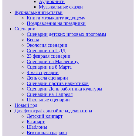
Аудиокниги
Музыкальные сказки
Журналы,книги,статьи
Книги музыканту,ведущему
Поздравления на праздники
Сценарии
Сценарии детских игровых программ
Весна
Экология сценарии
Сценарии по ПДД
23 февраля сценарии
Сценарии на Масленицу
Сценарии на 8 Марта
9 мая сценарии
День села сценарии
Сценарии против наркотиков
Сценарии День работника культуры
Сценарии на 1 апреля
Школьные сценарии
Новый год
Для фотографа,дизайнера,декоратора
Детский клипарт
Клипарт
Шаблоны
Векторная графика