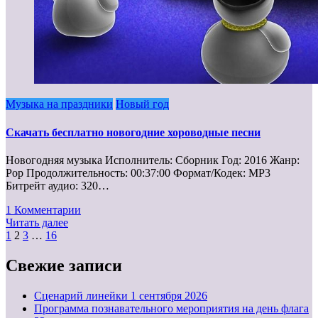
Музыка на праздники
Новый год
Скачать бесплатно новогодние хороводные песни
Новогодняя музыка Исполнитель: Сборник Год: 2016 Жанр:
Pop Продолжительность: 00:37:00 Формат/Кодек: MP3
Битрейт аудио: 320…
1 Комментарии
Читать далее
Пагинация
1
2
3
…
16
записей
Свежие записи
Cценарий линейки 1 сентября 2026
Программа познавательного мероприятия на день флага