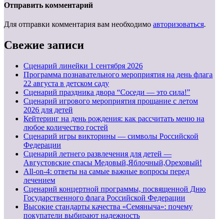
Отправить комментарий
Для отправки комментария вам необходимо
авторизоваться
.
Свежие записи
Cценарий линейки 1 сентября 2026
Программа познавательного мероприятия на день флага
22 августа в детском саду
Сценарий праздника двора “Соседи — это сила!”
Сценарий игрового мероприятия прощание с летом
2026 для детей
Кейтеринг на день рождения: как рассчитать меню на
любое количество гостей
Сценарий игры викторины — символы Российской
Федерации
Сценарий летнего развлечения для детей —
Августовские спасы Медовый,Яблочный,Ореховый!
All-on-4: ответы на самые важные вопросы перед
лечением
Сценарий концертной программы, посвященной Дню
Государственного флага Российской Федерации
Высокие стандарты качества «Семяныча»: почему
покупатели выбирают надежность