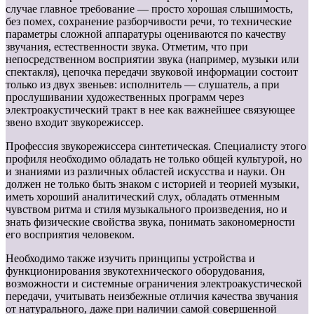
случае главное требование — просто хорошая слышимость,
без помех, сохранение разборчивости речи, то технические
параметры сложной аппаратуры оцениваются по качеству
звучания, естественности звука. Отметим, что при
непосредственном восприятии звука (например, музыки или
спектакля), цепочка передачи звуковой информации состоит
только из двух звеньев: исполнитель — слушатель, а при
прослушивании художественных программ через
электроакустический тракт в нее как важнейшее связующее
звено входит звукорежиссер.
Профессия звукорежиссера синтетическая. Специалисту этого
профиля необходимо обладать не только общей культурой, но
и знаниями из различных областей искусства и науки. Он
должен не только быть знаком с историей и теорией музыки,
иметь хороший аналитический слух, обладать отменным
чувством ритма и стиля музыкального произведения, но и
знать физические свойства звука, понимать закономерности
его восприятия человеком.
Необходимо также изучить принципы устройства и
функционирования звукотехнического оборудования,
возможности и системные ограничения электроакустической
передачи, учитывать неизбежные отличия качества звучания
от натурального, даже при наличии самой совершенной