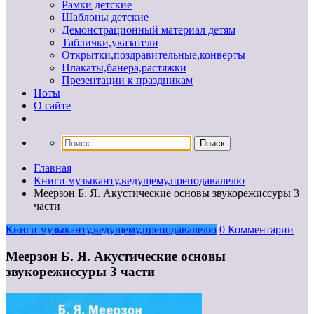
Рамки детские
Шаблоны детские
Демонстрационный материал детям
Таблички,указатели
Открытки,поздравительные,конверты
Плакаты,банера,растяжки
Презентации к праздникам
Ноты
О сайте
Главная
Книги музыканту,ведущему,преподавалелю
Меерзон Б. Я. Акустические основы звукорежиссуры 3
части
Книги музыканту,ведущему,преподавалелю
0 Комментарии
Меерзон Б. Я. Акустические основы
звукорежиссуры 3 части