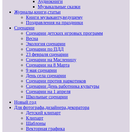
Аудиокниги
Музыкальные сказки
Журналы,книги,статьи
Книги музыканту,ведущему
Поздравления на праздники
Сценарии
Сценарии детских игровых программ
Весна
Экология сценарии
Сценарии по ПДД
23 февраля сценарии
Сценарии на Масленицу
Сценарии на 8 Марта
9 мая сценарии
День села сценарии
Сценарии против наркотиков
Сценарии День работника культуры
Сценарии на 1 апреля
Школьные сценарии
Новый год
Для фотографа,дизайнера,декоратора
Детский клипарт
Клипарт
Шаблоны
Векторная графика