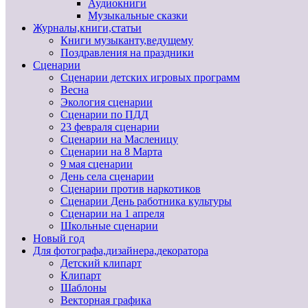
Аудиокниги
Музыкальные сказки
Журналы,книги,статьи
Книги музыканту,ведущему
Поздравления на праздники
Сценарии
Сценарии детских игровых программ
Весна
Экология сценарии
Сценарии по ПДД
23 февраля сценарии
Сценарии на Масленицу
Сценарии на 8 Марта
9 мая сценарии
День села сценарии
Сценарии против наркотиков
Сценарии День работника культуры
Сценарии на 1 апреля
Школьные сценарии
Новый год
Для фотографа,дизайнера,декоратора
Детский клипарт
Клипарт
Шаблоны
Векторная графика