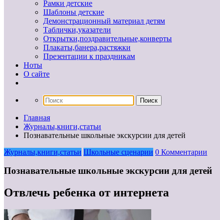
Рамки детские
Шаблоны детские
Демонстрационный материал детям
Таблички,указатели
Открытки,поздравительные,конверты
Плакаты,банера,растяжки
Презентации к праздникам
Ноты
О сайте
Главная
Журналы,книги,статьи
Познавательные школьные экскурсии для детей
Журналы,книги,статьи
Школьные сценарии
0 Комментарии
Познавательные школьные экскурсии для детей
Отвлечь ребенка от интернета