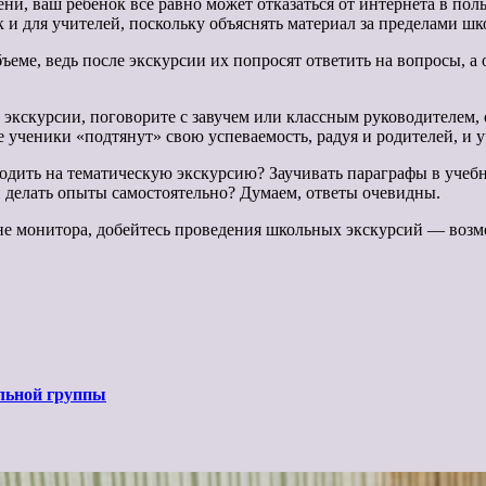
мени, ваш ребенок все равно может отказаться от интернета в по
к и для учителей, поскольку объяснять материал за пределами шк
ъеме, ведь после экскурсии их попросят ответить на вопросы, а
кскурсии, поговорите с завучем или классным руководителем, с
ученики «подтянут» свою успеваемость, радуя и родителей, и у
ходить на тематическую экскурсию? Заучивать параграфы в учеб
и делать опыты самостоятельно? Думаем, ответы очевидны.
ане монитора, добейтесь проведения школьных экскурсий — возм
ельной группы