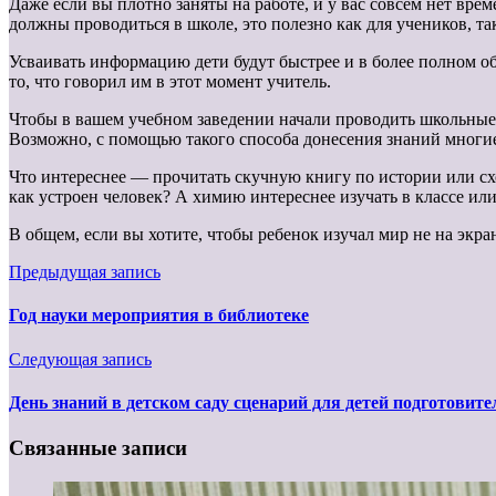
Даже если вы плотно заняты на работе, и у вас совсем нет вре
должны проводиться в школе, это полезно как для учеников, та
Усваивать информацию дети будут быстрее и в более полном об
то, что говорил им в этот момент учитель.
Чтобы в вашем учебном заведении начали проводить школьные э
Возможно, с помощью такого способа донесения знаний многие 
Что интереснее — прочитать скучную книгу по истории или с
как устроен человек? А химию интереснее изучать в классе ил
В общем, если вы хотите, чтобы ребенок изучал мир не на экр
Предыдущая запись
Год науки мероприятия в библиотеке
Следующая запись
День знаний в детском саду сценарий для детей подготовит
Связанные записи