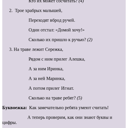
Кто их может сосчитать?
(4)
Трое храбрых малышей,
Переходят вброд ручей.
Один отстал: «Домой хочу!»
Сколько их пришло к ручью?
(2)
На траве лежит Сережка,
Рядом с ним прилег Алешка,
А за ним Иринка,
А за ней Маринка,
А потом прилег Игнат.
Сколько на траве ребят?
(5)
Буквоежка:
Как замечательно ребята умеют считать!
А теперь проверим, как они знают буквы и
цифры.