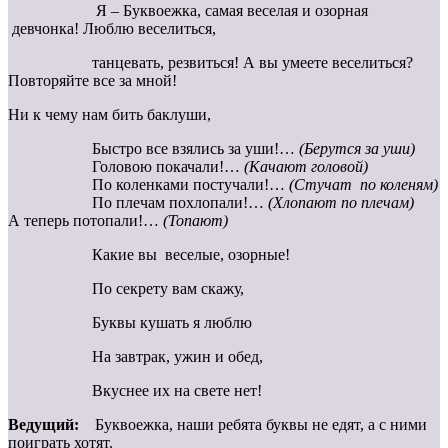
Я – Буквоежка, самая веселая и озорная
девчонка! Люблю веселиться,
танцевать, резвиться! А вы умеете веселиться?
Повторяйте все за мной!
Ни к чему нам бить баклуши,
Быстро все взялись за уши!…
(Берутся за уши)
Головою покачали!…
(Качают головой)
По коленками постучали!…
(Стучат по коленям)
По плечам похлопали!…
(Хлопают по плечам)
А теперь потопали!…
(Топают)
Какие вы веселые, озорные!
По секрету вам скажу,
Буквы кушать я люблю
На завтрак, ужин и обед,
Вкуснее их на свете нет!
Ведущий:
Буквоежка, наши ребята буквы не едят, а с ними
поиграть хотят.