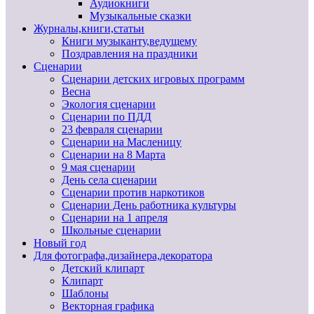
Аудиокниги
Музыкальные сказки
Журналы,книги,статьи
Книги музыканту,ведущему
Поздравления на праздники
Сценарии
Сценарии детских игровых программ
Весна
Экология сценарии
Сценарии по ПДД
23 февраля сценарии
Сценарии на Масленицу
Сценарии на 8 Марта
9 мая сценарии
День села сценарии
Сценарии против наркотиков
Сценарии День работника культуры
Сценарии на 1 апреля
Школьные сценарии
Новый год
Для фотографа,дизайнера,декоратора
Детский клипарт
Клипарт
Шаблоны
Векторная графика