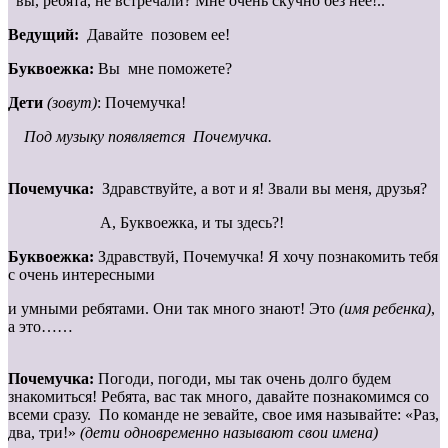
вы, ребята, не встречали? Мне очень скучно без нее!..
Ведущий:
Давайте позовем ее!
Буквоежка:
Вы мне поможете?
Дети
(зовут)
: Почемучка!
Под музыку появляется Почемучка.
Почемучка:
Здравствуйте, а вот и я! Звали вы меня, друзья?
А, Буквоежка, и ты здесь?!
Буквоежка:
Здравствуй, Почемучка! Я хочу познакомить тебя
с очень интересными
и умными ребятами. Они так много знают! Это
(имя ребенка)
,
а это……
Почемучка:
Погоди, погоди, мы так очень долго будем
знакомиться! Ребята, вас так много, давайте познакомимся со
всеми сразу. По команде не зевайте, свое имя называйте: «Раз,
два, три!»
(дети одновременно называют свои имена)