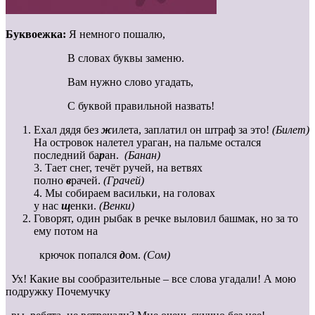
Буквоежка:
Я немного пошалю,
В словах буквы заменю.
Вам нужно слово угадать,
С буквой правильной назвать!
Ехал дядя без
ж
илета, заплатил он штраф за это!
(Билет)
На островок налетел ураган, на пальме остался
последний ба
р
ан.
(Банан)
3. Тает снег, течёт ручей, на ветвях
полно
в
рачей.
(Грачей)
4. Мы собираем васильки, на головах
у нас
щ
енки.
(Венки)
Говорят, один рыбак в речке выловил башмак, но за то
ему потом на
крючок попался
д
ом.
(Сом)
Ух! Какие вы сообразительные – все слова угадали! А мою
подружку Почемучку