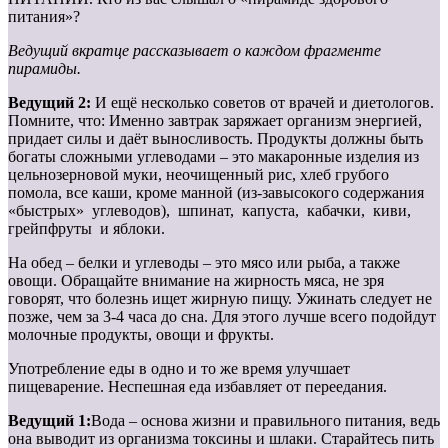
питания»?
Ведущий вкратце рассказывает о каждом фрагменте
пирамиды.
Ведущий 2:
И ещё несколько советов от врачей и диетологов.
Помните, что: Именно завтрак заряжает организм энергией,
придает силы и даёт выносливость. Продукты должны быть
богаты сложными углеводами – это макаронные изделия из
цельнозерновой муки, неочищенный рис, хлеб грубого
помола, все каши, кроме манной (из-завысокого содержания
«быстрых» углеводов), шпинат, капуста, кабачки, киви,
грейпфруты и яблоки.
На обед – белки и углеводы – это мясо или рыба, а также
овощи. Обращайте внимание на жирность мяса, не зря
говорят, что болезнь ищет жирную пищу. Ужинать следует не
позже, чем за 3-4 часа до сна. Для этого лучше всего подойдут
молочные продукты, овощи и фрукты.
Употребление еды в одно и то же время улучшает
пищеварение. Неспешная еда избавляет от переедания.
Ведущий 1:
Вода – основа жизни и правильного питания, ведь
она выводит из организма токсины и шлаки. Старайтесь пить