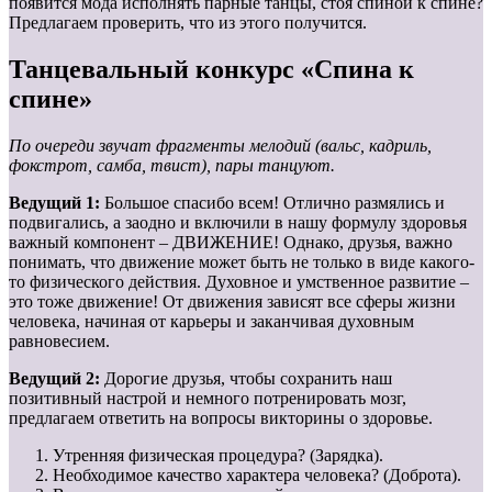
появится мода исполнять парные танцы, стоя спиной к спине?
Предлагаем проверить, что из этого получится.
Танцевальный конкурс «Спина к
спине»
По очереди звучат фрагменты мелодий (вальс, кадриль,
фокстрот, самба, твист), пары танцуют.
Ведущий 1:
Большое спасибо всем! Отлично размялись и
подвигались, а заодно и включили в нашу формулу здоровья
важный компонент – ДВИЖЕНИЕ! Однако, друзья, важно
понимать, что движение может быть не только в виде какого-
то физического действия. Духовное и умственное развитие –
это тоже движение! От движения зависят все сферы жизни
человека, начиная от карьеры и заканчивая духовным
равновесием.
Ведущий 2:
Дорогие друзья, чтобы сохранить наш
позитивный настрой и немного потренировать мозг,
предлагаем ответить на вопросы викторины о здоровье.
Утренняя физическая процедура? (Зарядка).
Необходимое качество характера человека? (Доброта).