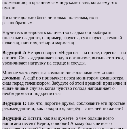
по желанию, а организм сам подскажет вам, когда ему это
нужно.
Питание должно быть не только полезным, но и
разнообразным.
Научитесь дозировать количество сладкого и выбирать
полезные сладости, например, фрукты, сухофрукты, темный
шоколад, пастилу, зефир и мармелад.
Ведущий 2:
Не зря говорят: «Недосол – на столе, пересол – на
спине». Соль задерживает воду в организме, вызывает отеки,
увеличивает нагрузку на сердце и сосуды.
Многие часто едят «за компанию»: с членами семьи или
друзьями. А ещё по привычке: перед монитором компьютера,
сидя перед телевизором. Забудьте об этой вредной привычке и
ешьте лишь в случае, когда чувство голода напоминает о
необходимости подкрепиться.
Ведущий 1:
Так что, дорогие друзья, соблюдайте эти простые
рекомендации и, как говорится, вперёд – с песней по жизни!
Ведущий 2:
Кстати, как вы думаете, о чём больше всего
написано песен? Верно, о любви! А кому больше всего
посвящено песен? Точно, женщинам. Каждая седьмая песня о