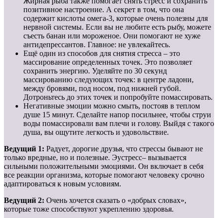
Жирная рыба также помогает снять стресс и сохранить
позитивное настроение. А секрет в том, что она
содержит кислоты омега-3, которые очень полезны для
нервной системы. Если вы не любите есть рыбу, можете
съесть банан или мороженое. Они помогают не хуже
антидепрессантов. Главное: не увлекайтесь.
Ещё один из способов для снятия стресса – это
массирование определенных точек. Это позволяет
сохранить энергию. Уделяйте по 30 секунд
массированию следующих точек: в центре ладони,
между бровями, под носом, под нижней губой.
Дотроньтесь до этих точек и попробуйте помассировать.
Негативные эмоции можно смыть, постояв в теплом
душе 15 минут. Сделайте напор посильнее, чтобы струи
воды помассировали вам плечи и голову. Выйдя с такого
душа, вы ощутите легкость и удовольствие.
Ведущий 1:
Радует, дорогие друзья, что стрессы бывают не
только вредные, но и полезные. Эустресс– вызывается
сильными положительными эмоциями. Он включает в себя
все реакции организма, которые помогают человеку срочно
адаптироваться к новым условиям.
Ведущий 2:
Очень хочется сказать о «добрых словах»,
которые тоже способствуют укреплению здоровья.