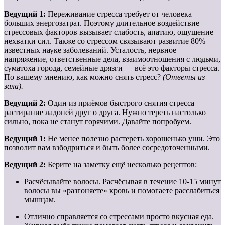
Ведущий 1:
Переживание стресса требует от человека
больших энергозатрат. Поэтому длительное воздействие
стрессовых факторов вызывает слабость, апатию, ощущение
нехватки сил. Также со стрессом связывают развитие 80%
известных науке заболеваний. Усталость, нервное
напряжение, ответственные дела, взаимоотношения с людьми,
суматоха города, семейные дрязги — всё это факторы стресса.
По вашему мнению, как можно снять стресс?
(Ответы из
зала).
Ведущий 2:
Один из приёмов быстрого снятия стресса –
растирание ладоней друг о друга. Нужно тереть настолько
сильно, пока не станут горячими. Давайте попробуем.
Ведущий 1:
Не менее полезно растереть хорошенько уши. Это
позволит вам взбодриться и быть более сосредоточенными.
Ведущий 2:
Берите на заметку ещё несколько рецептов:
Расчёсывайте волосы. Расчёсывая в течение 10-15 минут
волосы вы «разгоняете» кровь и помогаете расслабиться
мышцам.
Отлично справляется со стрессами просто вкусная еда.