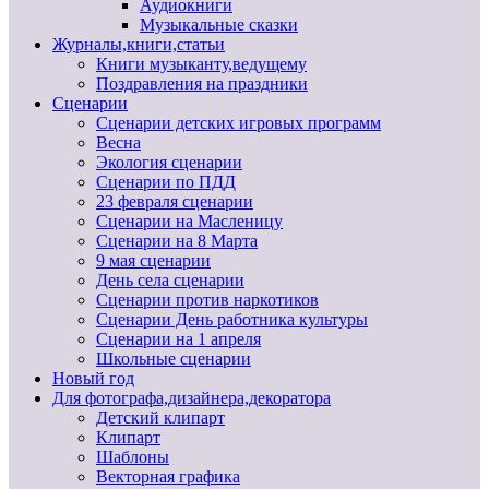
Аудиокниги
Музыкальные сказки
Журналы,книги,статьи
Книги музыканту,ведущему
Поздравления на праздники
Сценарии
Сценарии детских игровых программ
Весна
Экология сценарии
Сценарии по ПДД
23 февраля сценарии
Сценарии на Масленицу
Сценарии на 8 Марта
9 мая сценарии
День села сценарии
Сценарии против наркотиков
Сценарии День работника культуры
Сценарии на 1 апреля
Школьные сценарии
Новый год
Для фотографа,дизайнера,декоратора
Детский клипарт
Клипарт
Шаблоны
Векторная графика