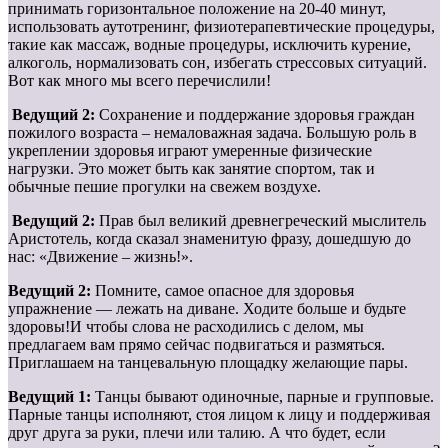
принимать горизонтальное положение на 20-40 минут,
использовать аутотренинг, физиотерапевтические процедуры,
такие как массаж, водные процедуры, исключить курение,
алкоголь, нормализовать сон, избегать стрессовых ситуаций.
Вот как много мы всего перечислили!
Ведущий 2:
Сохранение и поддержание здоровья граждан
пожилого возраста – немаловажная задача. Большую роль в
укреплении здоровья играют умеренные физические
нагрузки. Это может быть как занятие спортом, так и
обычные пешие прогулки на свежем воздухе.
Ведущий 2:
Прав был великий древнегреческий мыслитель
Аристотель, когда сказал знаменитую фразу, дошедшую до
нас: «Движение – жизнь!».
Ведущий 2:
Помните, самое опасное для здоровья
упражнение — лежать на диване. Ходите больше и будьте
здоровы!И чтобы слова не расходились с делом, мы
предлагаем вам прямо сейчас подвигаться и размяться.
Приглашаем на танцевальную площадку желающие пары.
Ведущий 1:
Танцы бывают одиночные, парные и групповые.
Парные танцы исполняют, стоя лицом к лицу и поддерживая
друг друга за руки, плечи или талию. А что будет, если