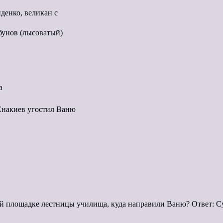
денко, великан с
бунов (лысоватый)
а
Енакиев угостил Ваню
ой площадке лестницы училища, куда направили Ваню? Ответ: С