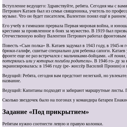
Вступление ведущего: Здравствуйте, ребята. Сегодня мы с вам
Петрович Катаев был из семьи священника, учитель по професс
музыке. Что он будет писателем, Валентин понял ещё в раннем 
Его учебу в гимназии прервала Первая мировая война, и юнош
крестами за проявленное в боях за мужество. В 1919 был призв
Отечественную войну Валентин Петрович работал фронтовым 
Повесть «Сын полка» В. Катаев задумал в 1943 году, в 1945-м
брюки-галифе, сшитые специально для ребенка сапоги. Катаев у
фронте еще не раз встречался с мальчиками-бойцами.
«Я понял,
потерялись или у которых погибли родители».
В 1946 го- ду з
экранизировалась: в 1946 году (ре- жиссёр Василий Пронин) и 
Ведущий: Ребята, сегодня вам предстоит нелегкий, но увлекат
название.
Ведущий: Капитаны подходят и забирают маршрутные листы. Пер
Сколько звездочек было на погонах у командира батареи Енакие
Задание «Под прикрытием»
Ребятам нужно соотнести левую и правую колонки.