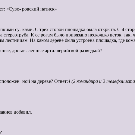
ет: «Суво- ровский натиск»
кими су- ками. С трёх сторон площадка была открыта. С 4 стор
стереотруба. К ее рогам было привязано несколько веток, так, ч
им лестницам. На каком дереве была устроена площадка, где ком
нные, достав- ленные артиллерийской разведкой?
сположен- ной на дереве? Ответ:
4 (2 командира и 2 телефониста
накиев добавил.
?