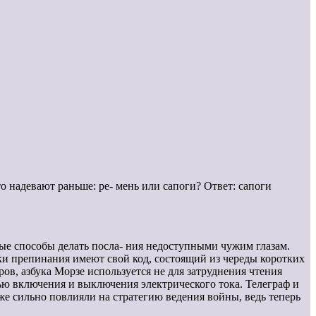
о надевают раньше: ре- мень или сапоги? Ответ: сапоги
ые способы делать посла- ния недоступными чужим глазам.
ки препинания имеют свой код, состоящий из череды коротких
ров, азбука Морзе используется не для затруднения чтения
ью включения и выключения электрического тока. Телеграф и
е сильно повлияли на стратегию ведения войны, ведь теперь