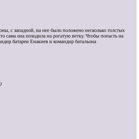
оны, с западной, на нее было положено несколько толстых
то сама она походила на рогатую ветку. Чтобы попасть на
андир батареи Енакиев и командир батальона
)