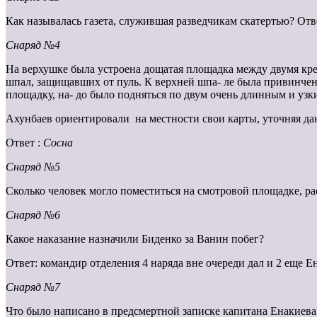
Как называлась газета, служившая разведчикам скатертью? Отв
Снаряд №4
На верхушке была устроена дощатая площадка между двумя креп
шпал, защищавших от пуль. К верхней шпа- ле была привинчена 
площадку, на- до было подняться по двум очень длинным и узк
Ахунбаев ориентировали на местности свои карты, уточняя да
Ответ :
Сосна
Снаряд №5
Сколько человек могло поместиться на смотровой площадке, ра
Снаряд №6
Какое наказание назначили Биденко за Ванин побег?
Ответ: командир отделения 4 наряда вне очереди дал и 2 еще Е
Снаряд №7
Что было написано в предсмертной записке капитана Енакиева