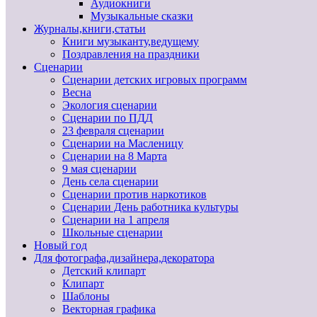
Аудиокниги
Музыкальные сказки
Журналы,книги,статьи
Книги музыканту,ведущему
Поздравления на праздники
Сценарии
Сценарии детских игровых программ
Весна
Экология сценарии
Сценарии по ПДД
23 февраля сценарии
Сценарии на Масленицу
Сценарии на 8 Марта
9 мая сценарии
День села сценарии
Сценарии против наркотиков
Сценарии День работника культуры
Сценарии на 1 апреля
Школьные сценарии
Новый год
Для фотографа,дизайнера,декоратора
Детский клипарт
Клипарт
Шаблоны
Векторная графика