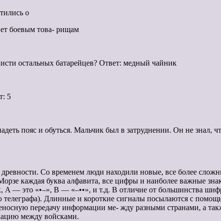
отились о
вет боевым това- рищам
висти остальных батарейцев? Ответ: медный чайник
: 5
деть пояс и обуться. Мальчик был в затруднении. Он не знал, чт
 древности. Со временем люди находили новые, все более сложн
орзе каждая буква алфавита, все цифры и наиболее важные зна
, A — это «•–», B — «–••», и т.д. В отличие от большинства шиф
ью телеграфа). Длинные и короткие сигналы посылаются с помощ
еносную передачу информации ме- жду разными странами, а такж
кацию между войсками.