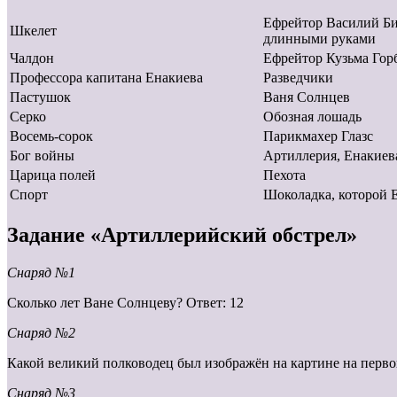
Ефрейтор Василий Би
Шкелет
длинными руками
Чалдон
Ефрейтор Кузьма Гор
Профессора капитана Енакиева
Разведчики
Пастушок
Ваня Солнцев
Серко
Обозная лошадь
Восемь-сорок
Парикмахер Глазс
Бог войны
Артиллерия, Енакиев
Царица полей
Пехота
Спорт
Шоколадка, которой 
Задание «Артиллерийский обстрел»
Снаряд №1
Сколько лет Ване Солнцеву? Ответ: 12
Снаряд №2
Какой великий полководец был изображён на картине на перв
Снаряд №3