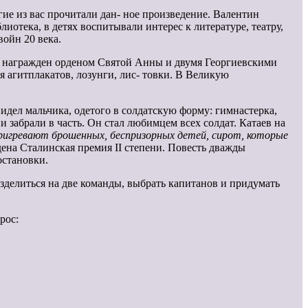
ие из вас прочитали дан- ное произведение. Валентин
иотека, в детях воспитывали интерес к литературе, театру,
войн 20 века.
ыл награжден орденом Святой Анны и двумя Георгиевскими
я агитплакатов, лозунги, лис- товки. В Великую
идел мальчика, одетого в солдатскую форму: гимнастерка,
 забрали в часть. Он стал любимцем всех солдат. Катаев на
пригревают брошенных, беспризорных детей, сирот, которые
ена Сталинская премия II степени. Повесть дважды
остановки.
зделиться на две команды, выбрать капитанов и придумать
рос: