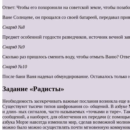
Ответ: Чтобы его похоронили на советской земле, чтобы позаб
Ване Солнцеве, он прощался со своей батареей, передавал при
Снаряд №8
Предмет особенной гордости разведчиков, источник вечной за
Снаряд №9
Сколько раз пришлось сменить воду, чтобы отмыть Ваню? Ответ
Снаряд №10
После бани Ваня надевал обмундирование. Оставалось только на
Задание «Радисты»
Необходимость засекречивать важные послания возникла еще в
Существуют тысячи типов шифрования со- общений. В азбуке М
и длин- ных сигналов, часто называемых «точками и тире». Так
сообщений, а наоборот, для облегчения их передачи (с помощ
азбука Морзе навсегда изменили мир, сделав возможной молни
можно было можно осуществлять почти мгновенную коммуни