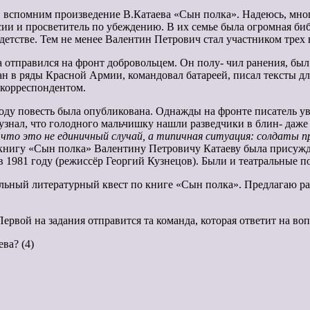
и вспомним произведение В.Катаева «Сын полка». Надеюсь, мног
ии и просветитель по убеждению. В их семье была огромная библ
детстве. Тем не менее Валентин Петрович стал участником трех 
а отправился на фронт добровольцем. Он полу- чил ранения, б
ан в ряды Красной Армии, командовал батареей, писал тексты дл
корреспондентом.
 году повесть была опубликована. Однажды на фронте писатель ув
знал, что голодного мальчишку нашли разведчики в блин- даже и
 что это не единичный случай, а типичная ситуация: солдаты 
а книгу «Сын полка» Валентину Петровичу Катаеву была присужд
в 1981 году (режиссёр Георгий Кузнецов). Были и театральные п
ельный литературный квест по книге «Сын полка». Предлагаю ра
вой на задания отправится та команда, которая ответит на воп
ва? (4)