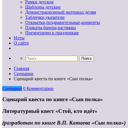
Рамки детские
Шаблоны детские
Демонстрационный материал детям
Таблички,указатели
Открытки,поздравительные,конверты
Плакаты,банера,растяжки
Презентации к праздникам
Ноты
О сайте
Главная
Сценарии
Сценарий квеста по книге «Сын полка»
Сценарии
0 Комментарии
Сценарий квеста по книге «Сын полка»
Литературный квест «Стой, кто идёт»
(разработан по книге В.П. Катаева «Сын полка»)