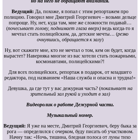
но на него не обращают внимания.
Ведущий:
Да, похоже, я попал с этим репортажем про
полицию. Говорил мне Дмитрий Георгиевич – возьми дельце
попроще. Ну, нет, куда там, мне же сложности подавай…
(
почесывает голову, поднимает глаза вверх)
ведь когда-то я
мечтал стать полицейским, да, детские мечты… (
резко
очнувшись, обращается к залу
)
Ну, вот скажите мне, кто не мечтал о том, кем он будет, когда
вырастет? Наверняка многие из вас хотели стать пожарными,
космонавтами, полицейскими?!
Для всех полицейских, репортаж в подарок, от младшего
редактора, под названием «Наша служба и опасна и трудна!»
Девушка, да где тут у вас дежурная часть? (
показывает на
зрительный зал рукой и уходит в зал)
Видеоролик о работе Дежурной части.
Музыкальный номер.
Ведущий:
Я уже на месте, Дмитрий Георгиевич, беру быка за
рога — определился с очерком, буду писать об участковом.
Начну так: «Ночь, тишина, бледная полоса от луны тихо