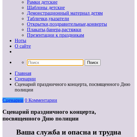
Рамки детские
Шаблоны детские
Демонстрационный материал детям
Таблички,указатели
Открытки,поздравительные,конверты
Плакаты,банера,растяжки
Презентации к праздникам
Ноты
О сайте
Главная
Сценарии
Сценарий праздничного концерта, посвященного Дню
полиции
Сценарии
0 Комментарии
Сценарий праздничного концерта,
посвященного Дню полиции
Ваша служба и опасна и трудна