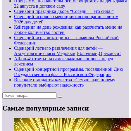
Программа познавательного мероприятия на день флага
22 августа в детском саду
Сценарий праздника двора “Соседи — это сила!”
Сценарий игрового мероприятия прощание с летом
2026 для детей
Кейтеринг на день рождения: как рассчитать меню на
любое количество гостей
Сценарий игры викторины — символы Российской
Федерации
Сценарий летнего развлечения для детей —
Августовские спасы Медовый,Яблочный,Ореховый!
All-on-4: ответы на самые важные вопросы перед
лечением
Сценарий концертной программы, посвященной Дню
Государственного флага Российской Федерации
Высокие стандарты качества «Семяныча»: почему
покупатели выбирают надежность
Самые популярные записи