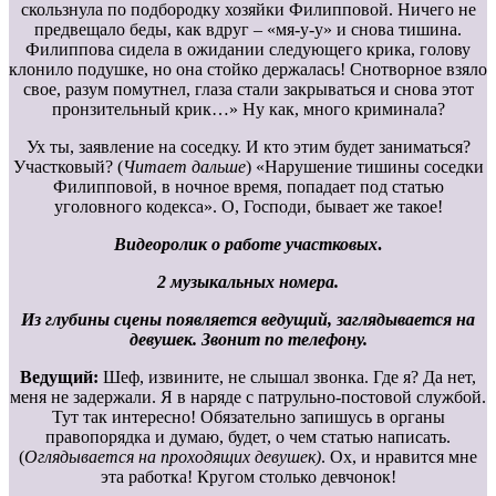
скользнула по подбородку хозяйки Филипповой. Ничего не
предвещало беды, как вдруг – «мя-у-у» и снова тишина.
Филиппова сидела в ожидании следующего крика, голову
клонило подушке, но она стойко держалась! Снотворное взяло
свое, разум помутнел, глаза стали закрываться и снова этот
пронзительный крик…» Ну как, много криминала?
Ух ты, заявление на соседку. И кто этим будет заниматься?
Участковый? (
Читает дальше
) «Нарушение тишины соседки
Филипповой, в ночное время, попадает под статью
уголовного кодекса». О, Господи, бывает же такое!
Видеоролик о работе участковых
.
2 музыкальных номера.
Из глубины сцены появляется ведущий, заглядывается на
девушек. Звонит по телефону.
Ведущий:
Шеф, извините, не слышал звонка. Где я? Да нет,
меня не задержали. Я в наряде с патрульно-постовой службой.
Тут так интересно! Обязательно запишусь в органы
правопорядка и думаю, будет, о чем статью написать.
(
Оглядывается на проходящих девушек)
. Ох, и нравится мне
эта работка! Кругом столько девчонок!