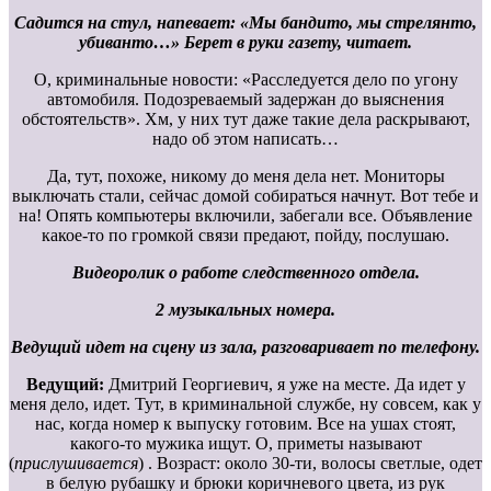
Садится на стул, напевает: «Мы бандито, мы стрелянто,
убиванто…» Берет в руки газету, читает.
О, криминальные новости: «Расследуется дело по угону
автомобиля. Подозреваемый задержан до выяснения
обстоятельств». Хм, у них тут даже такие дела раскрывают,
надо об этом написать…
Да, тут, похоже, никому до меня дела нет. Мониторы
выключать стали, сейчас домой собираться начнут. Вот тебе и
на! Опять компьютеры включили, забегали все. Объявление
какое-то по громкой связи предают, пойду, послушаю.
Видеоролик о работе следственного отдела.
2 музыкальных номера.
Ведущий идет на сцену из зала, разговаривает по телефону.
Ведущий:
Дмитрий Георгиевич, я уже на месте. Да идет у
меня дело, идет. Тут, в криминальной службе, ну совсем, как у
нас, когда номер к выпуску готовим. Все на ушах стоят,
какого-то мужика ищут. О, приметы называют
(
прислушивается
) . Возраст: около 30-ти, волосы светлые, одет
в белую рубашку и брюки коричневого цвета, из рук