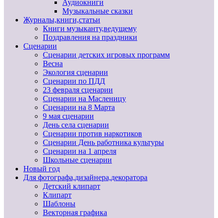
Аудиокниги
Музыкальные сказки
Журналы,книги,статьи
Книги музыканту,ведущему
Поздравления на праздники
Сценарии
Сценарии детских игровых программ
Весна
Экология сценарии
Сценарии по ПДД
23 февраля сценарии
Сценарии на Масленицу
Сценарии на 8 Марта
9 мая сценарии
День села сценарии
Сценарии против наркотиков
Сценарии День работника культуры
Сценарии на 1 апреля
Школьные сценарии
Новый год
Для фотографа,дизайнера,декоратора
Детский клипарт
Клипарт
Шаблоны
Векторная графика