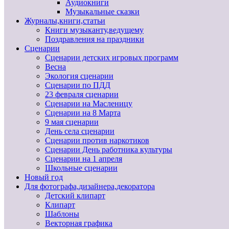
Аудиокниги
Музыкальные сказки
Журналы,книги,статьи
Книги музыканту,ведущему
Поздравления на праздники
Сценарии
Сценарии детских игровых программ
Весна
Экология сценарии
Сценарии по ПДД
23 февраля сценарии
Сценарии на Масленицу
Сценарии на 8 Марта
9 мая сценарии
День села сценарии
Сценарии против наркотиков
Сценарии День работника культуры
Сценарии на 1 апреля
Школьные сценарии
Новый год
Для фотографа,дизайнера,декоратора
Детский клипарт
Клипарт
Шаблоны
Векторная графика