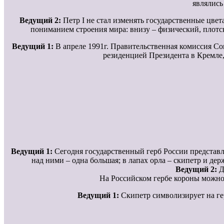
являлись
Ведущий 2:
Петр I не стал изменять государственные цвет
пониманием строения мира: внизу – физический, плотск
Ведущий 1:
В апреле 1991г. Правительственная комиссия С
резиденцией Президента в Кремле
Ведущий 1:
Сегодня государственный герб России представля
над ними – одна большая; в лапах орла – скипетр и де
Ведущий 2:
Д
На Российском гербе короны можно 
Ведущий 1:
Скипетр символизирует на гер