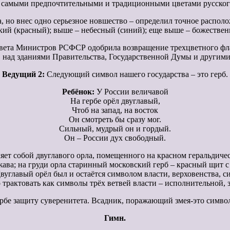
 самыми предпочтительными и традиционными цветами русског
а, но внес одно серьезное новшество – определил точное распол
ий (красный); выше – небесный (синий); еще выше – божественн
овета Министров РСФСР одобрила возвращение трехцветного фла
, над зданиями Правительства, Государственной Думы и другим
Ведущий 2:
Следующий символ нашего государства – это герб.
Ребёнок:
У России величавой
На гербе орёл двуглавый,
Чтоб на запад, на восток
Он смотреть бы сразу мог.
Сильный, мудрый он и гордый.
Он – России дух свободный.
ет собой двуглавого орла, помещенного на красном геральдичес
ржава; на груди орла старинный московский герб – красный щит
вуглавый орёл был и остаётся символом власти, верховенства, с
трактовать как символы трёх ветвей власти – исполнительной, 
бе защиту суверенитета. Всадник, поражающий змея-это символ
Гимн.