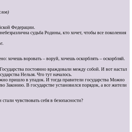
слов)
йской Федерации.
небезразлична судьба Родины, кто хочет, чтобы все поколения
е.
о: хочешь воровать – воруй, хочешь оскорблять – оскорбляй.
. Государства постоянно враждовали между собой. И вот настал
дарства Нельзя. Что тут началось.
Можно пришло в упадок. И тогда правители государства Можно
о Законию. В государстве установился порядок, а все жители
 стали чувствовать себя в безопасности?