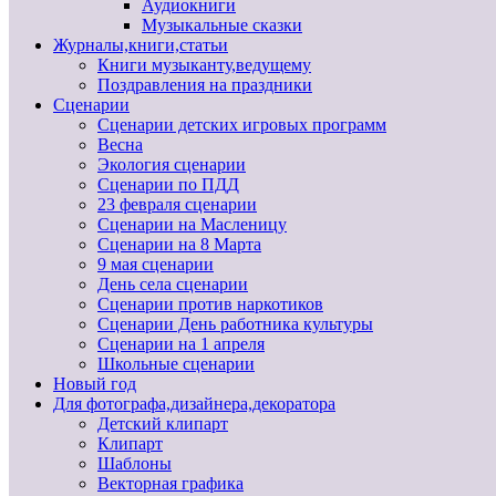
Аудиокниги
Музыкальные сказки
Журналы,книги,статьи
Книги музыканту,ведущему
Поздравления на праздники
Сценарии
Сценарии детских игровых программ
Весна
Экология сценарии
Сценарии по ПДД
23 февраля сценарии
Сценарии на Масленицу
Сценарии на 8 Марта
9 мая сценарии
День села сценарии
Сценарии против наркотиков
Сценарии День работника культуры
Сценарии на 1 апреля
Школьные сценарии
Новый год
Для фотографа,дизайнера,декоратора
Детский клипарт
Клипарт
Шаблоны
Векторная графика