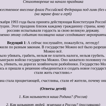
Стихотворение на начало праздника
ественное внесение флага Российской Федерации под гимн (без 
(на экране флаг и герб)
декабря 1993 года была принята действующая Конституция Росси
итуции. Этот праздник близок каждому гражданину страны, кому 
россиян испытывали гордость за свою великую державу.
менно этому событию посвящено наше сегодняшнее мероприяти
Ведущий 1
: А сейчас послушайте, пожалуйста, легенду!
или по разным законам. В государстве Можно всё было разрешен
Можно всё.
ыло убивать, грабить, нельзя не платить налоги, нельзя грубить
играло войско государства Можно. Оно захватило половину госу
ть, убивать, на дорогах хозяйничали разбойники. Государство 
сь и пришли к решению объединиться и создать новое государств
стали жить счастливо.»
на стала процветающей, счастливы, стали её жители, почему они
(Ответы детей)
1. Как называется наша Родина? (Россия)
2. Как называют людей, живущих в России? (россиянами)