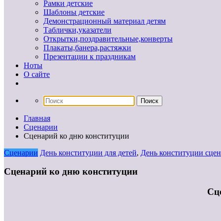
Рамки детские
Шаблоны детские
Демонстрационный материал детям
Таблички,указатели
Открытки,поздравительные,конверты
Плакаты,банера,растяжки
Презентации к праздникам
Ноты
О сайте
Главная
Сценарии
Сценарий ко дню конституции
Сценарии
День конституции для детей
,
День конституции сце
Сценарий ко дню конституции
Сц