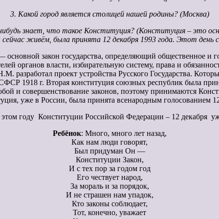
3. Какой город является столицей нашей родины? (Москва)
нибудь знает, что такое Конституция? (Конституция – это осно
сейчас живём, была принята 12 декабря 1993 года. Этот день 
) — основной закон государства, определяющий общественное и 
елей органов власти, избирательную систему, права и обязаннос
.М. разработал проект устройства Русского Государства. Который
ФСР 1918 г. Вторая конституция союзных республик была прин
собой и совершенствование законов, поэтому принимаются Конст
уция, уже в России, была принята всенародным голосованием 12 
этом году Конституции Российской Федерации – 12 декабря уж
Ребёнок
: Много, много лет назад,
Как нам люди говорят,
Был придуман Он —
Конституции Закон,
И с тех пор за годом год
Его чествует народ,
За мораль и за порядок,
И не страшен нам упадок,
Кто законы соблюдает,
Тот, конечно, уважает