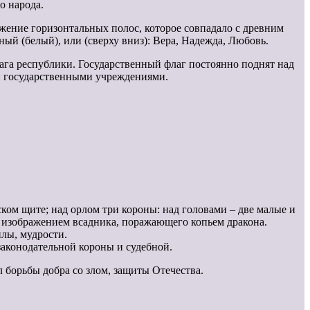
о народа.
ожение горизонтальных полос, которое совпадало с древним
ый (белый), или (сверху вниз): Вера, Надежда, Любовь.
га республики. Государственный флаг постоянно поднят над
и государственными учреждениями.
ком щите; над орлом три короны: над головами – две малые и
 с изображением всадника, поражающего копьем дракона.
илы, мудрости.
законодательной короны и судебной.
 борьбы добра со злом, защиты Отечества.