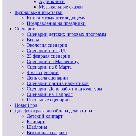
Аудиокниги
Музыкальные сказки
Журналы,книги,статьи
Книги музыканту,ведущему
Поздравления на праздники
Сценарии
Сценарии детских игровых программ
Весна
Экология сценарии
Сценарии по ПДД
23 февраля сценарии
Сценарии на Масленицу
Сценарии на 8 Марта
9 мая сценарии
День села сценарии
Сценарии против наркотиков
Сценарии День работника культуры
Сценарии на 1 апреля
Школьные сценарии
Новый год
Для фотографа,дизайнера,декоратора
Детский клипарт
Клипарт
Шаблоны
Векторная графика