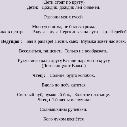
(Дети стоят по кругу)
Дети:
Дождик, дождик лёй сильней,
Разгони моих гусей
Мои гуси дома, не боятся грома.
к» в центре: Радуга – дуга Перекинься на луга – 2р. Перебей
Ведущая
: Бал в разгаре! Песни, смех! Музыка зовёт нас всех.
Веселиться, танцевать, Только не воображать.
Руку смело дали другу,Встали парами по кругу.
(Дети танцуют Вальс )
Чтец :
Солнце, будто колобок,
Вдоль по небу катится
Светлый чуб, румяный бок, Золотое платьице.
Чтец :
Тёпленькие лучики
Солнышкины рученьки.
Кого лучом коснётся