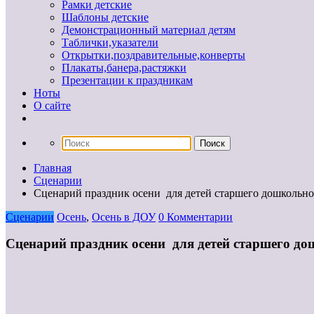
Рамки детские
Шаблоны детские
Демонстрационный материал детям
Таблички,указатели
Открытки,поздравительные,конверты
Плакаты,банера,растяжки
Презентации к праздникам
Ноты
О сайте
Главная
Сценарии
Сценарий праздник осени для детей старшего дошкольно
Сценарии
Осень
,
Осень в ДОУ
0 Комментарии
Сценарий праздник осени для детей старшего до