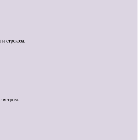
 и стрекоза.
с ветром.