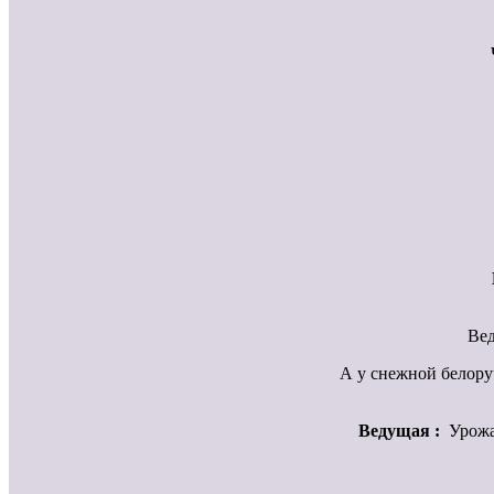
Вед
А у снежной белоруч
Ведущая :
Урожай