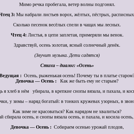
Мимо речка пробегала, ветер волны подгонял.
Чтец 3:
Мы набрали листьев ворох, жёлтых, пёстрых, расписных
Сколько песенок весёлых спели в чащах мы лесных.
Чтец 4:
Листья, в цепи заплетая, примеряли мы венок.
Здравствуй, осень золотая, ясный солнечный денёк.
(Звучит музыка. Дети садятся)
Стихи – диалог: «Осень»
Ведущая :
Осень, рыженькая осень! Почему ты в платье старом
Девочка — Осень :
Как же быть ему не старым?
ь я хлеб в нём убирала, в крепкие снопы вязала, и пахала, и кос
ки, у зимы – наряд богатый: в тонких кружевах узорных, в звон
Как зиме не красоваться? Как нарядом не хвалиться?
 сбирала осень, и снопы вязала осень, и пахала, и косила осень
Девочка — Осень :
Собираем осенью урожай плодов,