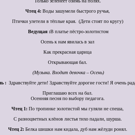
Только зеленеет озимь на полях.
Чтец 4:
Воды зашумели быстрого ручья,
Птички улетели в тёплые края. (Дети стоят по кругу)
Ведущая :
В платье пёстро-золотистом
Осень к нам явилась в зал
Как прекрасная царица
Открывающая бал.
(Музыка. Входит девочка – Осень)
ь :
Здравствуйте дети! Здравствуйте дорогие гости! Я очень рад
Приглашаю всех на бал.
Осенняя песня по выбору педагога.
Чтец 1:
По тропинке золотистой мы гуляли не спеша,
С разноцветных клёнов листья тихо падали, шурша.
Чтец 2:
Белка шишки нам кидала, дуб нам жёлуди ронял.