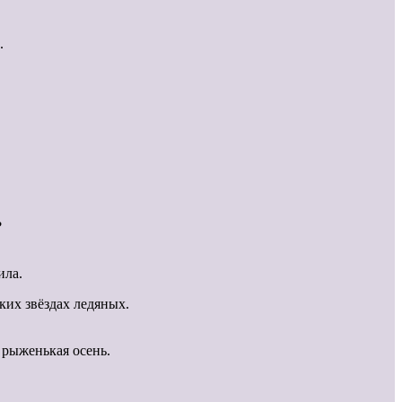
.
?
ила.
ких звёздах ледяных.
, рыженькая осень.