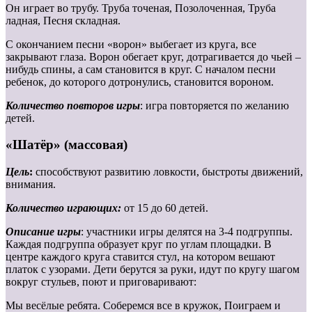
Он играет во трубу. Труба точеная, Позолоченная, Труба
ладная, Песня складная.
С окончанием песни «ворон» выбегает из круга, все
закрывают глаза. Ворон обегает круг, дотрагивается до чьей –
нибудь спины, а сам становится в круг. С началом песни
ребенок, до которого дотронулись, становится вороном.
Количество повторов игры
: игра повторяется по желанию
детей.
«Шатёр» (массовая)
Цель
:
способствуют развитию ловкости, быстроты движений,
внимания.
Количество играющих:
от 15 до 60 детей.
Описание игры
: участники игры делятся на 3-4 подгруппы.
Каждая подгруппа образует круг по углам площадки. В
центре каждого круга ставится стул, на котором вешают
платок с узорами. Дети берутся за руки, идут по кругу шагом
вокруг стульев, поют и приговаривают:
Мы весёлые ребята. Соберемся все в кружок, Поиграем и