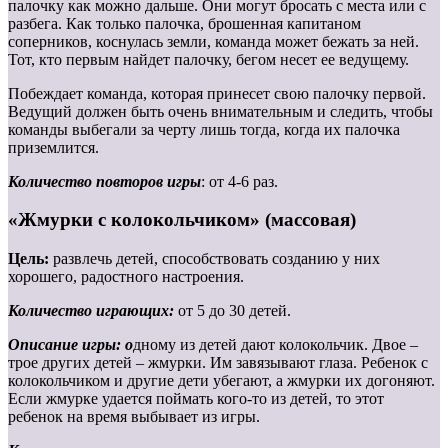
палочку как можно дальше. Они могут бросать с места или с
разбега. Как только палочка, брошенная капитаном
соперников, коснулась земли, команда может бежать за ней.
Тот, кто первым найдет палочку, бегом несет ее ведущему.
Побеждает команда, которая принесет свою палочку первой.
Ведущий должен быть очень внимательным и следить, чтобы
команды выбегали за черту лишь тогда, когда их палочка
приземлится.
Количество повторов игры
: от 4-6 раз.
«Жмурки с колокольчиком» (массовая)
Цель:
развлечь детей, способствовать созданию у них
хорошего, радостного настроения.
Количество играющих:
от 5 до 30 детей.
Описание игры: о
дному из детей дают колокольчик. Двое –
трое других детей – жмурки. Им завязывают глаза. Ребенок с
колокольчиком и другие дети убегают, а жмурки их догоняют.
Если жмурке удается поймать кого-то из детей, то этот
ребенок на время выбывает из игры.