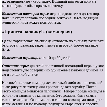
их разноцветные «хвостики». Водящий пытается догнать
кого-нибудь, чтобы сорвать ленточку.
Количество повторов игры
: игра продолжается до тех пор,
пока не будет сорвана последняя ленточка. Затем водящий
меняется и игра может повторяться.
«Принеси палочку!» (командная)
Цель:
формировать умение действовать по сигналу, развивать
быстроту, ловкость, закрепление в игровой форме навыков
бега,
Количество играющих:
от 10 до 30 детей
Описание игры:
для этой спортивной командной игры нужно
подготовить две совершенно одинаковые палочки длиной 40
см и толщиной 2–3 см.
На своей палочке команда делает какой-либо отличительный
знак: рисует черточку или крестик, делает зарубку. После
этого команды меняются палочками. Теперь победа команды в
основном зависит от капитанов. Это должны быть самые
сильные игроки. Они вместе со своими командами подходят к
черте метания и по команде ведущего стараются забросить