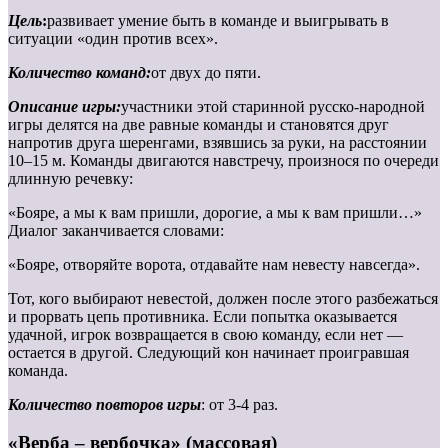
Цель
:
развивает умение быть в команде и выигрывать в
ситуации «один против всех».
Количество команд:
от двух до пяти.
Описание игры:
участники этой старинной русско-народной
игры делятся на две равные команды и становятся друг
напротив друга шеренгами, взявшись за руки, на расстоянии
10–15 м. Команды двигаются навстречу, произнося по очереди
длинную речевку:
«Бояре, а мы к вам пришли, дорогие, а мы к вам пришли…»
Диалог заканчивается словами:
«Бояре, отворяйте ворота, отдавайте нам невесту навсегда».
Тот, кого выбирают невестой, должен после этого разбежаться
и прорвать цепь противника. Если попытка оказывается
удачной, игрок возвращается в свою команду, если нет —
остается в другой. Следующий кон начинает проигравшая
команда.
Количество повторов игры
: от 3-4 раз.
«Верба – вербочка» (массовая)