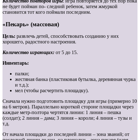
Количество повторов игры
: игра повторяется до тех пор пока
не будет пойман по- следний ребенок, затем жмуркой
становится тот кого поймали последним.
«Пекарь» (массовая)
Цель:
развлечь детей, способствовать созданию у них
хорошего, радостного настроения.
Количество играющих:
от 5 до 15.
Инвентарь:
палки;
жестяная банка (пластиковая бутылка, деревянная чурка
и т.д.);
мел (чтобы расчертить площадку).
Сначала нужно подготовить площадку для игры (примерно 10
на 6 метров). Параллельно короткой стороне площадки через
каждые метр-полтора чертятся линии: 1 линия – пешка
(солдат); 2 линия – дама; 3 линия – короли; 4 линия – тузы и
т.д.
От начала площадки до последней линии – зона званий; от
последней линии до кон- ца площадки – зона пекаря (царя,