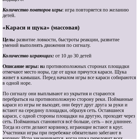
Количество повторов игры
: игра повторяется по желанию
детей.
«Караси и щука» (массовая)
Цель:
развитие ловкости, быстроты реакции, развитие
умений выполнять движения по сигналу.
Количество играющих:
от 10 до 30 детей
Описание игры: н
а противоположных сторонах площадки
отмечают место норы, где от щуки прячутся караси. Щука
живет в камышах. Перед началом игры все караси собираются
в одной норе.
По сигналу они выплывают из укрытия и стараются
перебраться на противоположную сторону реки. Пойманные
караси из игры не выходят, они берут друг друга за руки и
встают на середину площадки, образуя сеть. Оставшиеся
караси, с одной стороны площадки на другую, проходят через
сеть. Пойманных становится всё больше, сеть – все длиннее.
Тогда из сети делают корзинку, играющие встают в круг.
Участники игры при перебежке обязательно забегают в
корзину. Игра заканчивается, когда щука переловит всех