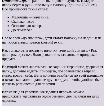
Описание игры
:
играющие выбирают ведущего. Каждый
игрок берет в руки небольшую палочку (длиной 20-30 см).
Все произносят такие слова:
Малечина — калечина,
Сколько часов
Осталось до вечера,
До зимнего?
После слов «до зимнего», дети ставят палочку на ладонь или
на любой палец правой (левой) руки.
Как только дети поставят палочки, ведущий считает: «Раз,
два, три…десять». Выигрывает тот, кто дольше продержал
предмет.
Ведущий может давать разные задания: играющие, удерживая
палку, должны ходить, приседать, поворачиваться вправо,
влево, вокруг себя. Дети должны разойтись по всей площадке
и встать как можно дальше друг от друга, чтобы удобнее было
держать равновесие для палочки.
Вариант
: для усложнения задания игрокам можно
предложить удерживать одновременно две палочки на двух
ладонях.