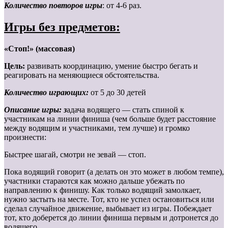
Количество повторов игры
: от 4-6 раз.
Игры без предметов:
«Стоп!» (массовая)
Цель:
развивать координацию, умение быстро бегать и
реагировать на меняющиеся обстоятельства.
Количество играющих:
от 5 до 30 детей
Описание игры: з
адача водящего — стать спиной к
участникам на линии финиша (чем больше будет расстояние
между водящим и участниками, тем лучше) и громко
произнести:
Быстрее шагай, смотри не зевай — стоп.
Пока водящий говорит (а делать он это может в любом темпе),
участники стараются как можно дальше убежать по
направлению к финишу. Как только водящий замолкает,
нужно застыть на месте. Тот, кто не успел остановиться или
сделал случайное движение, выбывает из игры. Побеждает
тот, кто доберется до линии финиша первым и дотронется до
водящего.