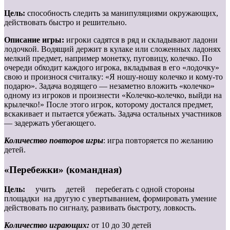
Цель:
способность следить за манипуляциями окружающих,
действовать быстро и решительно.
Описание игры:
игроки садятся в ряд и складывают ладони
лодочкой. Водящий держит в кулаке или сложенных ладонях
мелкий предмет, например монетку, пуговицу, колечко. По
очереди обходит каждого игрока, вкладывая в его «лодочку»
свою и произнося считалку: «Я ношу-ношу колечко и кому-то
подарю». Задача водящего — незаметно вложить «колечко»
одному из игроков и произнести «Колечко-колечко, выйди на
крылечко!» После этого игрок, которому достался предмет,
вскакивает и пытается убежать. Задача остальных участников
— задержать убегающего.
Количество повторов игры
: игра повторяется по желанию
детей.
«Перебежки» (командная)
Цель:
учить детей перебегать с одной стороны
площадки на другую с увертыванием, формировать умение
действовать по сигналу, развивать быстроту, ловкость.
Количество играющих:
от 10 до 30 детей