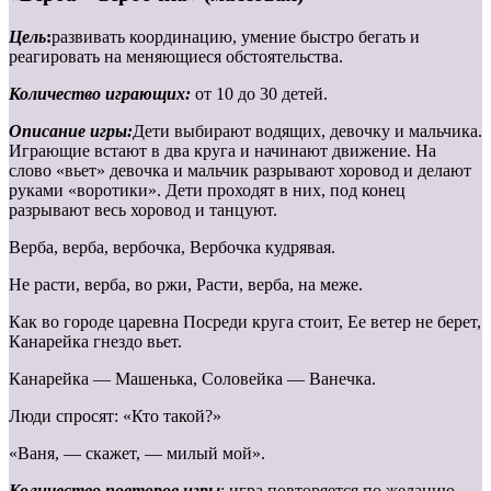
Цель
:
развивать координацию, умение быстро бегать и
реагировать на меняющиеся обстоятельства.
Количество играющих:
от 10 до 30 детей.
Описание игры:
Дети выбирают водящих, девочку и мальчика.
Играющие встают в два круга и начинают движение. На
слово «вьет» девочка и мальчик разрывают хоровод и делают
руками «воротики». Дети проходят в них, под конец
разрывают весь хоровод и танцуют.
Верба, верба, вербочка, Вербочка кудрявая.
Не расти, верба, во ржи, Расти, верба, на меже.
Как во городе царевна Посреди круга стоит, Ее ветер не берет,
Канарейка гнездо вьет.
Канарейка — Машенька, Соловейка — Ванечка.
Люди спросят: «Кто такой?»
«Ваня, — скажет, — милый мой».
Количество повторов игры
: игра повторяется по желанию