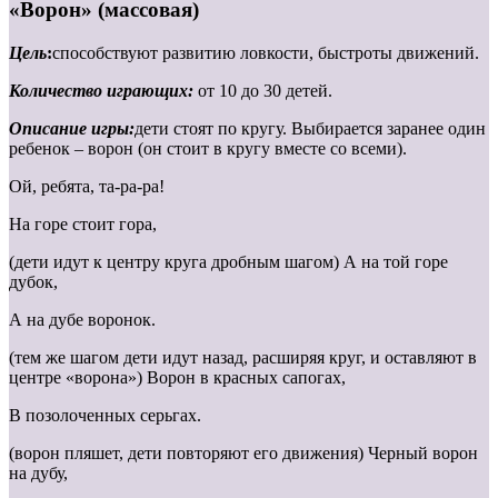
«Ворон» (массовая)
Цель
:
способствуют развитию ловкости, быстроты движений.
Количество играющих:
от 10 до 30 детей.
Описание игры:
дети стоят по кругу. Выбирается заранее один
ребенок – ворон (он стоит в кругу вместе со всеми).
Ой, ребята, та-ра-ра!
На горе стоит гора,
(дети идут к центру круга дробным шагом) А на той горе
дубок,
А на дубе воронок.
(тем же шагом дети идут назад, расширяя круг, и оставляют в
центре «ворона») Ворон в красных сапогах,
В позолоченных серьгах.
(ворон пляшет, дети повторяют его движения) Черный ворон
на дубу,