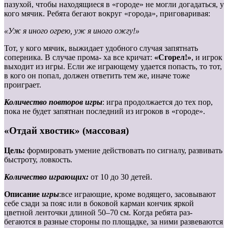
пазухой, чтобы находящиеся в «городе» не могли догадаться, у
кого мячик. Ребята бегают вокруг «города», приговаривая:
«Уж я иного огрею, уж я иного ожгу!»
Тот, у кого мячик, выжидает удобного случая запятнать
соперника. В случае прома- ха все кричат:
«Сгорел!»
, и игрок
выходит из игры. Если же играющему удается попасть, то тот,
в кого он попал, должен ответить тем же, иначе тоже
проиграет.
Количество повторов игры
: игра продолжается до тех пор,
пока не будет запятнан последний из игроков в «городе».
«Отдай хвостик» (массовая)
Цель:
формировать умение действовать по сигналу, развивать
быстроту, ловкость.
Количество играющих:
от 10 до 30 детей.
Описание
игры
:все играющие, кроме водящего, засовывают
себе сзади за пояс или в боковой карман кончик яркой
цветной ленточки длиной 50–70 см. Когда ребята раз-
бегаются в разные стороны по площадке, за ними развеваются