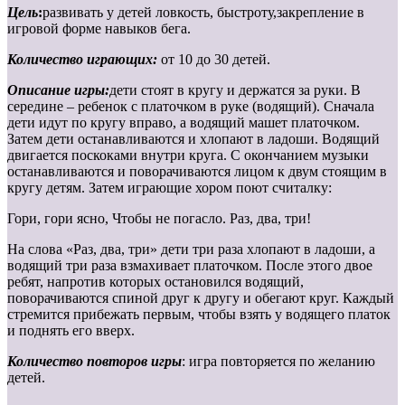
Цель
:
развивать у детей ловкость, быстроту,закрепление в
игровой форме навыков бега.
Количество играющих:
от 10 до 30 детей.
Описание игры:
дети стоят в кругу и держатся за руки. В
середине – ребенок с платочком в руке (водящий). Сначала
дети идут по кругу вправо, а водящий машет платочком.
Затем дети останавливаются и хлопают в ладоши. Водящий
двигается поскоками внутри круга. С окончанием музыки
останавливаются и поворачиваются лицом к двум стоящим в
кругу детям. Затем играющие хором поют считалку:
Гори, гори ясно, Чтобы не погасло. Раз, два, три!
На слова «Раз, два, три» дети три раза хлопают в ладоши, а
водящий три раза взмахивает платочком. После этого двое
ребят, напротив которых остановился водящий,
поворачиваются спиной друг к другу и обегают круг. Каждый
стремится прибежать первым, чтобы взять у водящего платок
и поднять его вверх.
Количество повторов игры
: игра повторяется по желанию
детей.