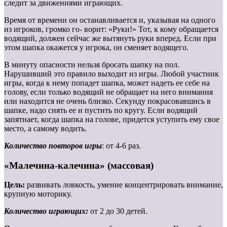
следит за движениями играющих.
Время от времени он останавливается и, указывая на одного
из игроков, громко го- ворит: «Руки!» Тот, к кому обращается
водящий, должен сейчас же вытянуть руки вперед. Если при
этом шапка окажется у игрока, он сменяет водящего.
В минуту опасности нельзя бросать шапку на пол.
Нарушивший это правило выходит из игры. Любой участник
игры, когда к нему попадет шапка, может надеть ее себе на
голову, если только водящий не обращает на него внимания
или находится не очень близко. Секунду покрасовавшись в
шапке, надо снять ее и пустить по кругу. Если водящий
запятнает, когда шапка на голове, придется уступить ему свое
место, а самому водить.
Количество повторов игры
: от 4-6 раз.
«Малечина-калечина» (массовая)
Цель:
развивать ловкость, умение концентрировать внимание,
крупную моторику.
Количество играющих:
от 2 до 30 детей.