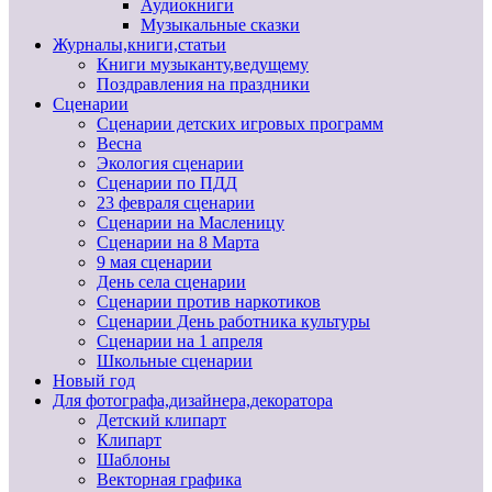
Аудиокниги
Музыкальные сказки
Журналы,книги,статьи
Книги музыканту,ведущему
Поздравления на праздники
Сценарии
Сценарии детских игровых программ
Весна
Экология сценарии
Сценарии по ПДД
23 февраля сценарии
Сценарии на Масленицу
Сценарии на 8 Марта
9 мая сценарии
День села сценарии
Сценарии против наркотиков
Сценарии День работника культуры
Сценарии на 1 апреля
Школьные сценарии
Новый год
Для фотографа,дизайнера,декоратора
Детский клипарт
Клипарт
Шаблоны
Векторная графика