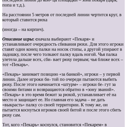
попа и т.д.).
На расстоянии 5 метров от последней линии чертится круг, в
который ставится рюха
(иногда – на кирпич).
Описание игры
: с
начала выбирают «Пекаря» и
устанавливают очередность сбивания рюхи. Для этого игроки
ставят один конец палки на носок стопы, а другой упирают в
ладошку, после чего толкают палку вдаль ногой. Чья палка
улетела дальше всех, сби- вает рюху первым; чья ближе всех –
тот «Пекарь».
«Пекарь» занимает позицию «за банкой», игроки – у первой
линии. Далее игроки би- той по очереди пытаются выбить
рюху. После этого начинается «штурм» – игроки бе- гут за
своими битами и возвращаются обратно в «зону званий».
«Пекарь» в это время бежит за рюхой, устанавливает её на
место и защищает ее. Но главная его задача – не дать
«выкрасть» палку со своей территории. К тому же, он
пытается коснуться игроков своей битой и после этого сбить
рюху сам.
Тот, кого «Пекарь» коснулся, становится «Пекарем» в