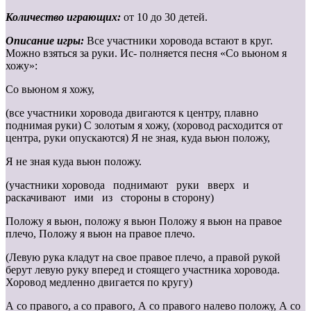
Количество играющих:
от 10 до 30 детей.
Описание игры:
Все участники хоровода встают в круг.
Можно взяться за руки. Ис- полняется песня «Со вьюном я
хожу»:
Со вьюном я хожу,
(все участники хоровода двигаются к центру, плавно
поднимая руки) С золотым я хожу, (хоровод расходится от
центра, руки опускаются) Я не зная, куда вьюн положу,
Я не зная куда вьюн положу.
(участники хоровода поднимают руки вверх и
раскачивают ими из стороны в сторону)
Положу я вьюн, положу я вьюн Положу я вьюн на правое
плечо, Положу я вьюн на правое плечо.
(Левую рука кладут на свое правое плечо, а правой рукой
берут левую руку вперед и стоящего участника хоровода.
Хоровод медленно двигается по кругу)
А со правого, а со правого, А со правого налево положу, А со