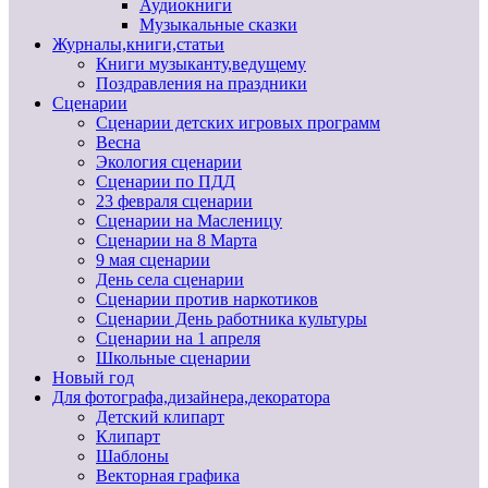
Аудиокниги
Музыкальные сказки
Журналы,книги,статьи
Книги музыканту,ведущему
Поздравления на праздники
Сценарии
Сценарии детских игровых программ
Весна
Экология сценарии
Сценарии по ПДД
23 февраля сценарии
Сценарии на Масленицу
Сценарии на 8 Марта
9 мая сценарии
День села сценарии
Сценарии против наркотиков
Сценарии День работника культуры
Сценарии на 1 апреля
Школьные сценарии
Новый год
Для фотографа,дизайнера,декоратора
Детский клипарт
Клипарт
Шаблоны
Векторная графика