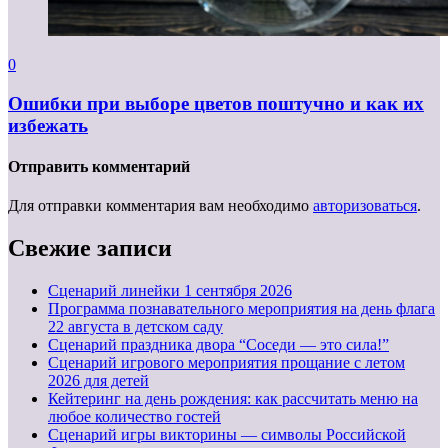
0
Ошибки при выборе цветов поштучно и как их
избежать
Отправить комментарий
Для отправки комментария вам необходимо
авторизоваться
.
Свежие записи
Cценарий линейки 1 сентября 2026
Программа познавательного мероприятия на день флага
22 августа в детском саду
Сценарий праздника двора “Соседи — это сила!”
Сценарий игрового мероприятия прощание с летом
2026 для детей
Кейтеринг на день рождения: как рассчитать меню на
любое количество гостей
Сценарий игры викторины — символы Российской