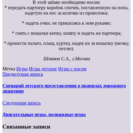
В этой забаве необходимо носом:
* передать партнеру коробок спичек, поставленную на попа,
надетую на нос за колечко из проволоки;
* надеть очки, не прикасаясь к ним руками;
* снять с вешалки кепку, шляпу и надеть на партнера;
* пронести пальто, плащ, куртку, надев их за вешалку (мочку,
петлю).
Шмаков С.А., г.Москва
Метка
Игры
Игры детские
Игры с носом
Предыдущая запись
Сценарий детского представления о правилах дорожного
движения
Следующая запись
Двигательные игры, подвижные игры
Связанные записи