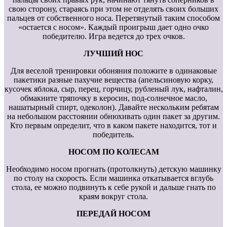
свою сторону, стараясь при этом не отделять своих больших
пальцев от собственного носа. Перетянутый таким способом
«остается с носом». Каждый проигрыш дает одно очко
победителю. Игра ведется до трех очков.
ЛУЧШИЙ НОС
Для веселой тренировки обоняния положите в одинаковые
пакетики разные пахучие вещества (апельсиновую корку,
кусочек яблока, сыр, перец, горчицу, рубленый лук, нафталин,
обмакните тряпочку в керосин, под-солнечное масло,
нашатырный спирт, одеколон). Давайте нескольким ребятам
на небольшом расстоянии обнюхивать один пакет за другим.
Кто первым определит, что в каком пакете находится, тот и
победитель.
НОСОМ ПО КОЛЕСАМ
Необходимо носом прогнать (протолкнуть) детскую машинку
по столу на скорость. Если машинка откатывается вглубь
стола, ее можно подвинуть к себе рукой и дальше гнать по
краям вокруг стола.
ПЕРЕДАЙ НОСОМ