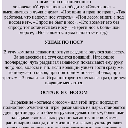
носа» – про ограниченного
человека; «Утереть нос» – победить; «Совать нос» –
вмешиваться в чу-жие дела». «Нос крив и прав не прав», «Так
работаем, что недосуг нос утереть», «Под лесом видит, а под
носом нет», «Спрос не бьет в нос», «Кто возьмет его без
спросу, тот останется без носу», «Береги нос в боль¬шой
мороз», «Нос с локоть, а ума с ноготь» и т.д.).
УЗНАЙ ПО НОСУ
В углу комнаты вешают плотную раздвигающуюся занавеску.
За занавеской на стул садится водящий. Играющие
поочередно, чуть раздвигая занавеску, показывают ему руку,
ногу, нос, волосы и т.п. Если водящий узнает гостя сразу же,
то получает 5 очков, при повторном показе – 4 очка, при
третьем – 3 очка и т.д. Игра повторяется несколько раз, причем
водящие меняются.
ОСТАЛСЯ С НОСОМ
Выражение «остался с носом» для этой игры подходит
полностью. Участники игры, разбившись на пары, становятся
друг против друга и обеими руками делают «нос», большими
пальцами своих левых рук они касаются носов. Затем,
растопырив пальцы, они мизинцами левых рук за-цепляют
пальцы своих правых рук, начинают тянуть соперников в