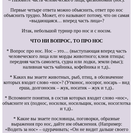
Первые четыре ответа можно объяснить, ответ про нос
объяснить трудно. Может, его называют потому, что он самая
«выдающаяся… вперед часть лица»?
Итак, небольшой турнир про нос и с носом.
ЧТО НИ ВОПРОС, ТО ПРО НОС
* Вопрос про нос. Нос – это… (выступающая вперед часть
человеческого лица или морды животного; клюв птицы;
передняя часть самолета, судна или лодки, земли (мыс);
наливная часть чайника, кофейника и т.д)..
* Каких вы знаете животных, рыб, птиц, в обозначение
которых входит слово «нос»? (Утконос, носорог, носарь – вид
ерша, долгоносик – жук, носатик – жук и т.д)..
* Вспомните понятия, в состав которых входит слово «нос»,
объясните их (поднос, носилки, носильщик, носок, носоглотка
и т.д)..
* Какие вы знаете пословицы, поговорки, образные
выражения про нос, дайте им объяснения. (Например:
«Водить за нос» – одурачивать; «Он не видит дальше своего