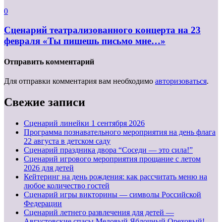
0
Сценарий театрализованного концерта на 23
февраля «Ты пишешь письмо мне…»
Отправить комментарий
Для отправки комментария вам необходимо
авторизоваться
.
Свежие записи
Cценарий линейки 1 сентября 2026
Программа познавательного мероприятия на день флага
22 августа в детском саду
Сценарий праздника двора “Соседи — это сила!”
Сценарий игрового мероприятия прощание с летом
2026 для детей
Кейтеринг на день рождения: как рассчитать меню на
любое количество гостей
Сценарий игры викторины — символы Российской
Федерации
Сценарий летнего развлечения для детей —
Августовские спасы Медовый,Яблочный,Ореховый!