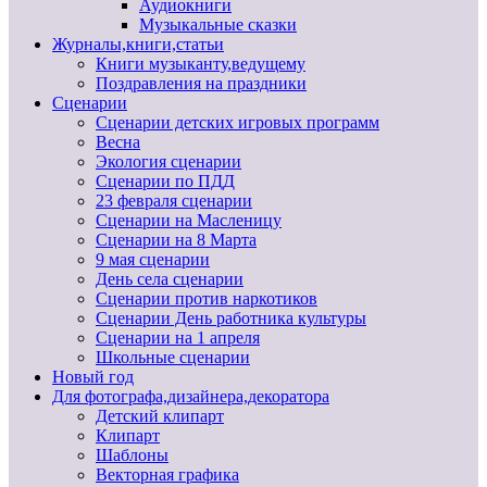
Аудиокниги
Музыкальные сказки
Журналы,книги,статьи
Книги музыканту,ведущему
Поздравления на праздники
Сценарии
Сценарии детских игровых программ
Весна
Экология сценарии
Сценарии по ПДД
23 февраля сценарии
Сценарии на Масленицу
Сценарии на 8 Марта
9 мая сценарии
День села сценарии
Сценарии против наркотиков
Сценарии День работника культуры
Сценарии на 1 апреля
Школьные сценарии
Новый год
Для фотографа,дизайнера,декоратора
Детский клипарт
Клипарт
Шаблоны
Векторная графика