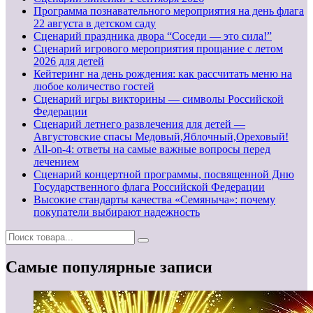
Программа познавательного мероприятия на день флага
22 августа в детском саду
Сценарий праздника двора “Соседи — это сила!”
Сценарий игрового мероприятия прощание с летом
2026 для детей
Кейтеринг на день рождения: как рассчитать меню на
любое количество гостей
Сценарий игры викторины — символы Российской
Федерации
Сценарий летнего развлечения для детей —
Августовские спасы Медовый,Яблочный,Ореховый!
All-on-4: ответы на самые важные вопросы перед
лечением
Сценарий концертной программы, посвященной Дню
Государственного флага Российской Федерации
Высокие стандарты качества «Семяныча»: почему
покупатели выбирают надежность
Самые популярные записи