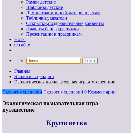
Рамки детские
Шаблоны детские
Демонстрационный материал детям
Таблички,указатели
Открытки,поздравительные,конверты
Плакаты,банера,растяжки
Презентации к праздникам
Ноты
О сайте
Главная
Экология сценарии
Экологическая познавательная игра-путешествие
Экология сценарии
Экология сценарий
0 Комментарии
Экологическая познавательная игра-
путешествие
Кругосветка