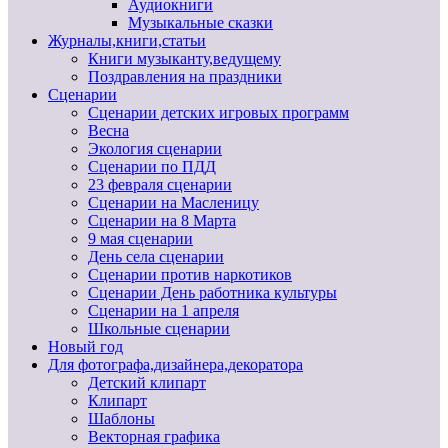
Аудиокниги
Музыкальные сказки
Журналы,книги,статьи
Книги музыканту,ведущему
Поздравления на праздники
Сценарии
Сценарии детских игровых программ
Весна
Экология сценарии
Сценарии по ПДД
23 февраля сценарии
Сценарии на Масленицу
Сценарии на 8 Марта
9 мая сценарии
День села сценарии
Сценарии против наркотиков
Сценарии День работника культуры
Сценарии на 1 апреля
Школьные сценарии
Новый год
Для фотографа,дизайнера,декоратора
Детский клипарт
Клипарт
Шаблоны
Векторная графика