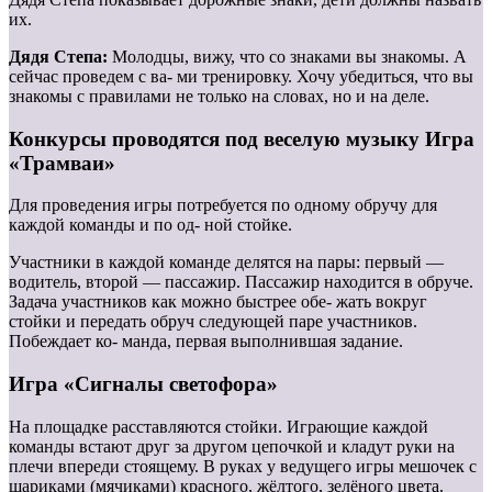
их.
Дядя Степа:
Молодцы, вижу, что со знаками вы знакомы. А
сейчас проведем с ва- ми тренировку. Хочу убедиться, что вы
знакомы с правилами не только на словах, но и на деле.
Конкурсы проводятся под веселую музыку Игра
«Трамваи»
Для проведения игры потребуется по одному обручу для
каждой команды и по од- ной стойке.
Участники в каждой команде делятся на пары: первый —
водитель, второй — пассажир. Пассажир находится в обруче.
Задача участников как можно быстрее обе- жать вокруг
стойки и передать обруч следующей паре участников.
Побеждает ко- манда, первая выполнившая задание.
Игра «Сигналы светофора»
На площадке расставляются стойки. Играющие каждой
команды встают друг за другом цепочкой и кладут руки на
плечи впереди стоящему. В руках у ведущего игры мешочек с
шариками (мячиками) красного, жёлтого, зелёного цвета.