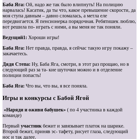
Баба Яга:
Ой, надо же так было влипнуть! На полицию
нарвалась! Касатик, да ты что, какое превышение скорости, да
моя ступа давным – давно сломалась, а метла еле
передвигается. Я пенсионерка порядочная. Ребятишек люблю,
вот решила по- играть с ними, а вы меня не так поняли.
Ведущий1:
Хороши игры!
Баба Яга:
Нет правда, правда, я сейчас такую игру покажу –
закачаетесь.
Дядя Степа:
Ну, Баба Яга, смотри, в этот раз прощаю, но в
следующий раз за та- кие шуточки можно и в отделение
полиции попасть!
Баба Яга:
Что вы, что вы, я все поняла.
Игры и конкурсы с Бабой Ягой
«Наряди и оживи бабушек»
( по 4 участника в каждой
команде)
Первый
участник
бежит и завязывает платок на шарике.
Второй бежит, приняв эс- тафету, рисует глаза, следующий
нос и так далее.