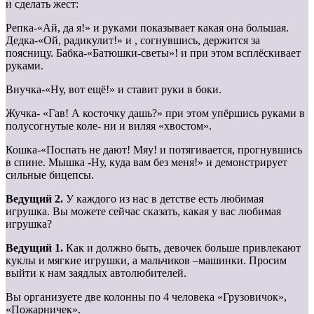
и сделать жест:
Репка-«Ай, да я!» и руками показывает какая она большая.
Дедка-«Ой, радикулит!» и , согнувшись, держится за
поясницу. Бабка-«Батюшки-светы»! и при этом всплёскивает
руками.
Внучка-«Ну, вот ещё!» и ставит руки в боки.
Жучка- «Гав! А косточку дашь?» при этом упёршись руками в
полусогнутые коле- ни и виляя «хвостом».
Кошка-«Поспать не дают! Мяу! и потягивается, прогнувшись
в спине. Мышка -Ну, куда вам без меня!» и демонстрирует
сильные бицепсы.
Ведущий 2.
У каждого из нас в детстве есть любимая
игрушка. Вы можете сейчас сказать, какая у вас любимая
игрушка?
Ведущий 1.
Как и должно быть, девочек больше привлекают
куклы и мягкие игрушки, а мальчиков –машинки. Просим
выйти к нам заядлых автолюбителей.
Вы организуете две колонны по 4 человека «Грузовичок»,
«Пожарничек».