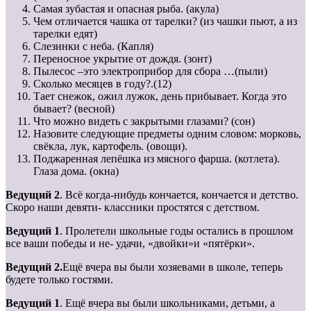
Самая зубастая и опасная рыба. (акула)
Чем отличается чашка от тарелки? (из чашки пьют, а из
тарелки едят)
Слезинки с неба. (Капля)
Переносное укрытие от дождя. (зонт)
Пылесос –это электроприбор для сбора …(пыли)
Сколько месяцев в году?.(12)
Тает снежок, ожил лужок, день прибывает. Когда это
бывает? (весной)
Что можно видеть с закрытыми глазами? (сон)
Назовите следующие предметы одним словом: морковь,
свёкла, лук, картофель. (овощи).
Поджаренная лепёшка из мясного фарша. (котлета).
Глаза дома. (окна)
Ведущий 2
. Всё когда-нибудь кончается, кончается и детство.
Скоро наши девяти- классники простятся с детством.
Ведущий 1
. Пролетели школьные годы остались в прошлом
все ваши победы и не- удачи, «двойки»и «пятёрки».
Ведущий 2.
Ещё вчера вы были хозяевами в школе, теперь
будете только гостями.
Ведущий 1
. Ещё вчера вы были школьниками, детьми, а