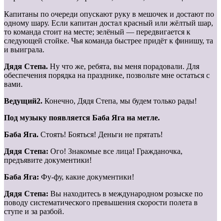
Капитаны по очереди опускают руку в мешочек и достают по
одному шару. Если капитан достал красный или жёлтый шар,
то команда стоит на месте; зелёный — передвигается к
следующей стойке. Чья команда быстрее придёт к финишу, та
и выиграла.
Дядя Степа.
Ну что же, ребята, вы меня порадовали. Для
обеспечения порядка на празднике, позвольте мне остаться с
вами.
Ведущий2.
Конечно, Дядя Степа, мы будем только рады!
Под музыку появляется Баба Яга на метле.
Баба Яга.
Стоять! Бояться! Деньги не прятать!
Дядя Степа:
Ого! Знакомые все лица! Гражданочка,
предъявите документики!
Баба Яга:
Фу-фу, какие документики!
Дядя Степа:
Вы находитесь в международном розыске по
поводу систематического превышения скорости полета в
ступе и за разбой.